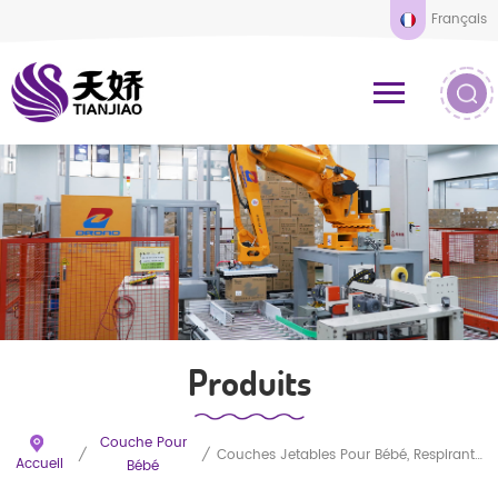
Français
Produits
Couche Pour
/
/
Couches Jetables Pour Bébé, Respirantes, Anti-Fuites Et À Haute Absorption, En Coton Ultra-Doux De Qualité Supérieure Et À Séchage Instantané
Accueil
Bébé