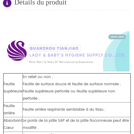
Détails du produit
En relief ou non ;
Feuille
Feuille de surface douce et feuille de surface normale ;
supérieure
Feuille supérieure perforée ou feuille supérieure non
perforée ;
Feuille
Feuille arrière respirante semblable à du tissu ;
arrière
Absorbant
Le poids de la pâte SAP et de la pâte floconneuse peut être
Cœur
modifié ;