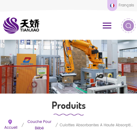
Français
Produits
Couche Pour
/
/
Culottes Absorbantes À Haute Absorption - Échantillons Gratuits
Accueil
Bébé