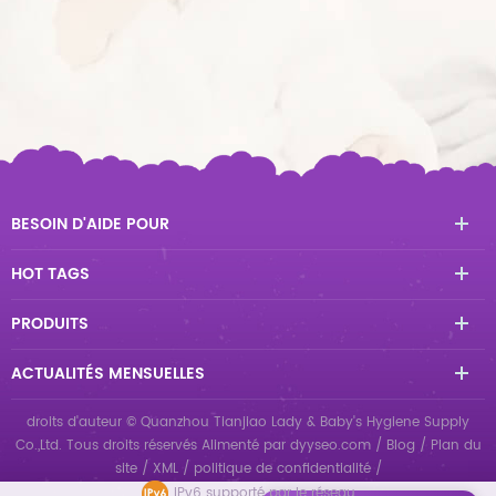
BESOIN D'AIDE POUR
HOT TAGS
PRODUITS
ACTUALITÉS MENSUELLES
droits d'auteur © Quanzhou Tianjiao Lady & Baby's Hygiene Supply
Co.,Ltd. Tous droits réservés
Alimenté par
dyyseo.com
/
Blog
/
Plan du
site
/
XML
/
politique de confidentialité
/
IPv6 supporté par le réseau