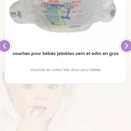
couches pour bébés jetables oem et odm en gros
couches en coton très doux pour bébés