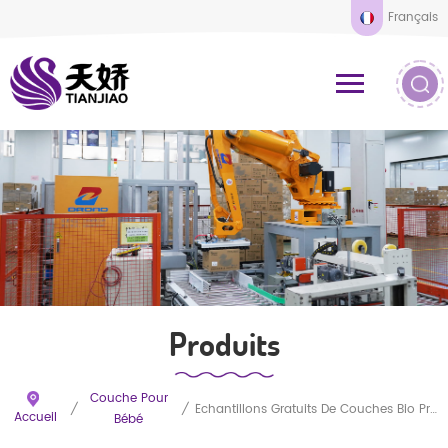
Français
Produits
Couche Pour
/
/
Échantillons Gratuits De Couches Bio Premium Personnalisables Pour Nouveau-Nés, Hypoallergéniques
Accueil
Bébé