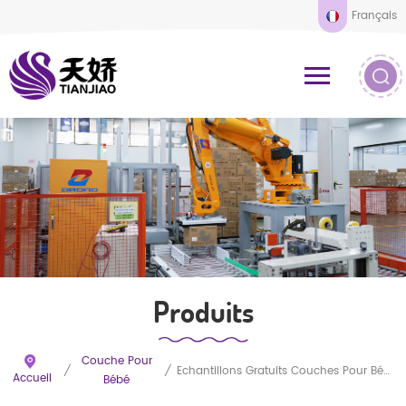
Français
Produits
Couche Pour
/
/
Échantillons Gratuits Couches Pour Bébés SAP Super Absorbantes, Ultra-Douces Et Respirantes, En Gros Et Personnalisées
Accueil
Bébé