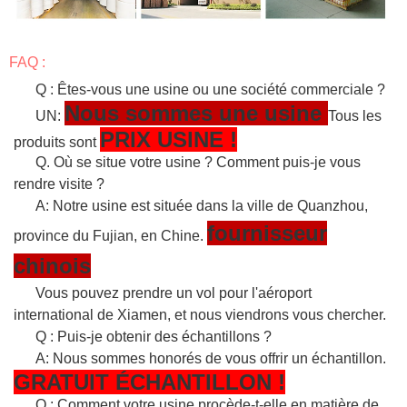
FAQ :
Q : Êtes-vous une usine ou une société commerciale ?
Nous sommes une usine
UN:
Tous les
PRIX USINE !
produits sont
Q. Où se situe votre usine ? Comment puis-je vous
rendre visite ?
A: Notre usine est située dans la ville de Quanzhou,
fournisseur
province du Fujian, en Chine.
chinois
Vous pouvez prendre un vol pour l'aéroport
international de Xiamen, et nous viendrons vous chercher.
Q : Puis-je obtenir des échantillons ?
A: Nous sommes honorés de vous offrir un échantillon.
GRATUIT
ÉCHANTILLON
!
Q : Comment votre usine procède-t-elle en matière de