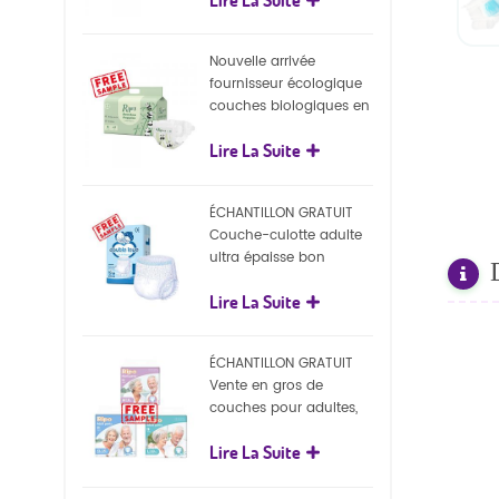
écologiques
Nouvelle arrivée
fournisseur écologique
couches biologiques en
gros Nature couches
Lire La Suite
biodégradables pour
bébé
ÉCHANTILLON GRATUIT
Couche-culotte adulte
ultra épaisse bon
marché, couche-culotte
Lire La Suite
jetable pour adulte
ÉCHANTILLON GRATUIT
Vente en gros de
couches pour adultes,
pantalons jetables pour
Lire La Suite
adultes