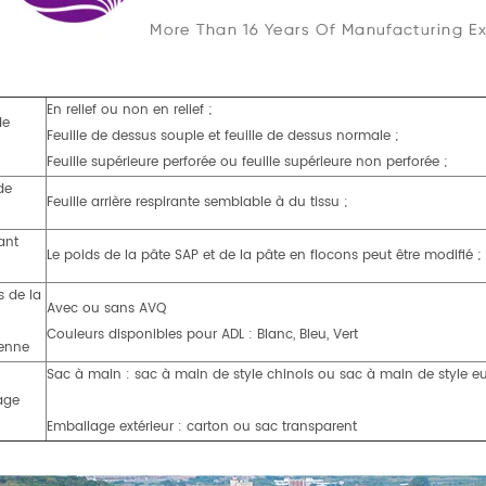
En relief ou non en relief ;
de
Feuille de dessus souple et feuille de dessus normale ;
Feuille supérieure perforée ou feuille supérieure non perforée ;
 de
Feuille arrière respirante semblable à du tissu ;
ant
Le poids de la pâte SAP et de la pâte en flocons peut être modifié ;
s de la
Avec ou sans AVQ
Couleurs disponibles pour ADL : Blanc, Bleu, Vert
ienne
Sac à main : sac à main de style chinois ou sac à main de style e
age
Emballage extérieur : carton ou sac transparent