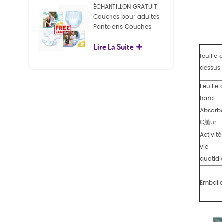
ÉCHANTILLON GRATUIT
Couches pour adultes
Pantalons Couches
jetables pour adultes
Lire La Suite
pour adultes
feuille 
dessus
Feuille
fond
Absorb
C艙ur
Activité
vie
quotid
Emball