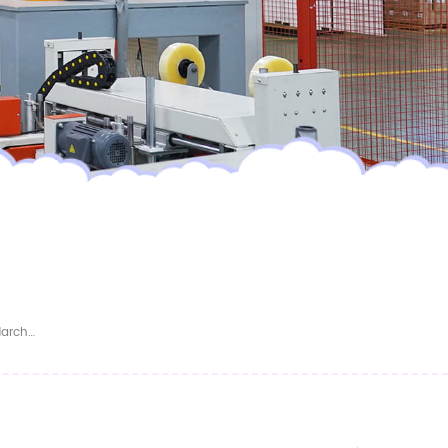
ÉCHANTILLON GRATUIT Couches Super Bon Marché De Haute Qualité Couches Jetables Douces Pour Bébé Couches Respirantes