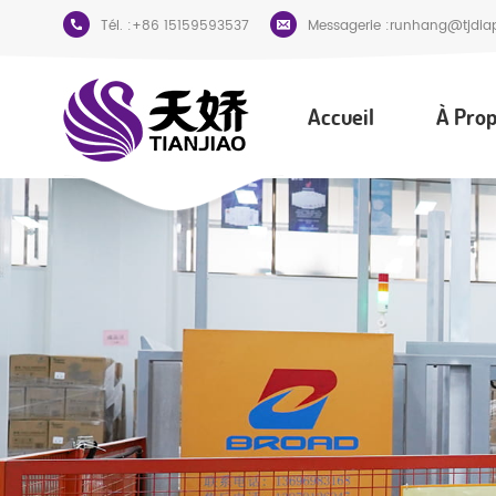
Tél. :
+86 15159593537
Messagerie :
runhang@tjdia
Accueil
À Prop