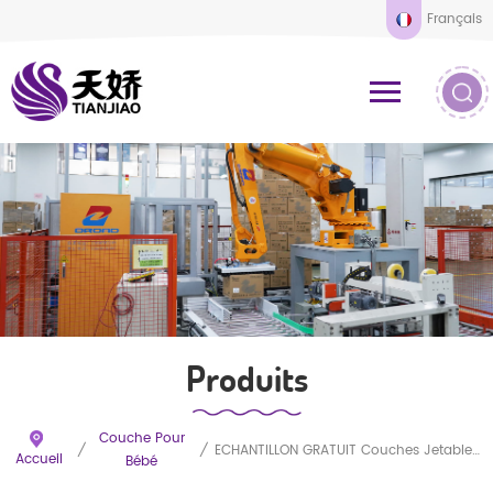
Français
Produits
Couche Pour
/
/
ÉCHANTILLON GRATUIT Couches Jetables Douces Et Respirantes SAP Super Absorbantes Pour Bébé
Accueil
Bébé