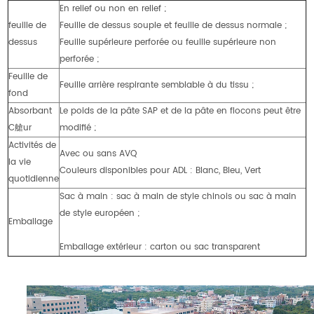
En relief ou non en relief ;
feuille de
Feuille de dessus souple et feuille de dessus normale ;
dessus
Feuille supérieure perforée ou feuille supérieure non
perforée ;
Feuille de
Feuille arrière respirante semblable à du tissu ;
fond
Absorbant
Le poids de la pâte SAP et de la pâte en flocons peut être
C艙ur
modifié ;
Activités de
Avec ou sans AVQ
la vie
Couleurs disponibles pour ADL : Blanc, Bleu, Vert
quotidienne
Sac à main : sac à main de style chinois ou sac à main
de style européen ;
Emballage
Emballage extérieur : carton ou sac transparent