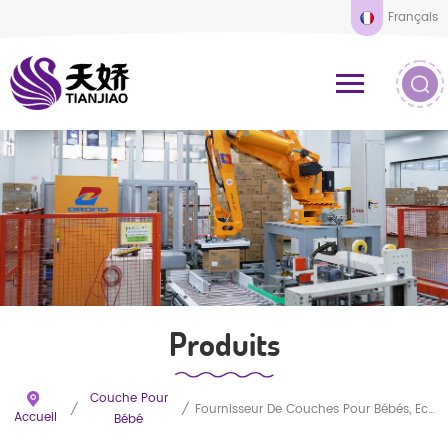
Français
Produits
Couche Pour
/
/
Fournisseur De Couches Pour Bébés, Échantillon Gratuit, Vente De Couches Jetables Absorbantes De Qualité Pour Nouveau-Nés
Accueil
Bébé