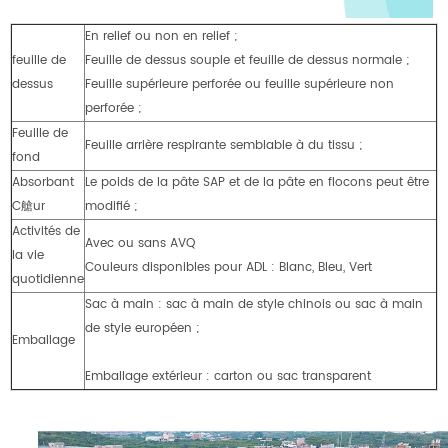
En relief ou non en relief ;
feuille de
Feuille de dessus souple et feuille de dessus normale ;
dessus
Feuille supérieure perforée ou feuille supérieure non
perforée ;
Feuille de
Feuille arrière respirante semblable à du tissu ;
fond
Absorbant
Le poids de la pâte SAP et de la pâte en flocons peut être
C艙ur
modifié ;
Activités de
Avec ou sans AVQ
la vie
Couleurs disponibles pour ADL : Blanc, Bleu, Vert
quotidienne
Sac à main : sac à main de style chinois ou sac à main
de style européen ;
Emballage
Emballage extérieur : carton ou sac transparent