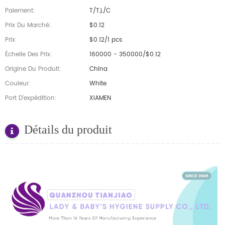
Paiement:
T/T,L/C
Prix Du Marché:
$0.12
Prix:
$0.12/1 pcs
Échelle Des Prix:
160000 - 350000/$0.12
Origine Du Produit:
China
Couleur:
White
Port D'expédition:
XIAMEN
Détails du produit