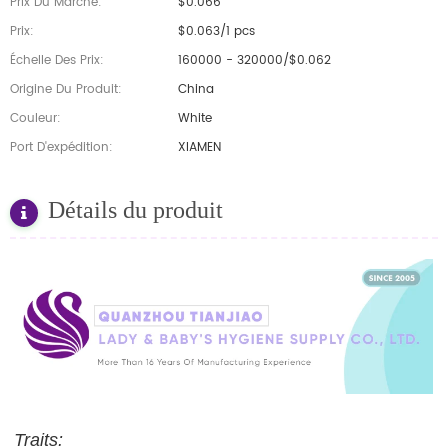
Prix Du Marché:
$0.066
Prix:
$0.063/1 pcs
Échelle Des Prix:
160000 - 320000/$0.062
Origine Du Produit:
China
Couleur:
White
Port D'expédition:
XIAMEN
Détails du produit
Traits: