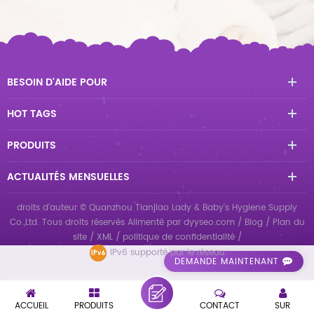
BESOIN D'AIDE POUR
HOT TAGS
PRODUITS
ACTUALITÉS MENSUELLES
droits d'auteur © Quanzhou Tianjiao Lady & Baby's Hygiene Supply
Co.,Ltd. Tous droits réservés
Alimenté par
dyyseo.com
/
Blog
/
Plan du
site
/
XML
/
politique de confidentialité
/
IPv6 supporté par le réseau
DEMANDE MAINTENANT
ACCUEIL
PRODUITS
CONTACT
SUR