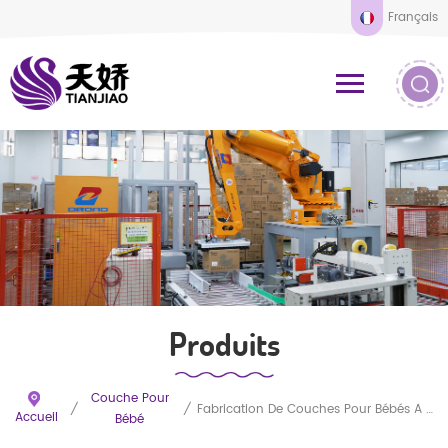
Français
Produits
Couche Pour
/
/
Fabrication De Couches Pour Bébés À Prix D'usine
Accueil
Bébé