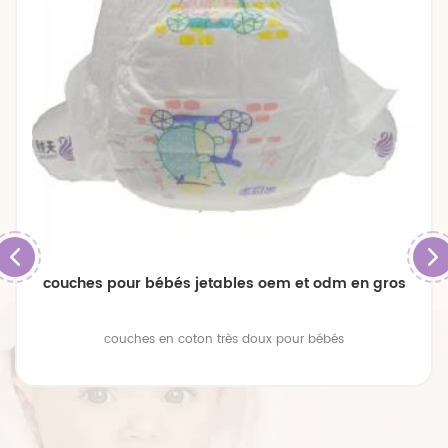
couches pour bébés jetables oem et odm en gros
couches en coton très doux pour bébés