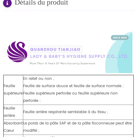
Détails du produit
En relief ou non ;
Feuille
Feuille de surface douce et feuille de surface normale ;
supérieure
Feuille supérieure perforée ou feuille supérieure non
perforée ;
Feuille
Feuille arrière respirante semblable à du tissu ;
arrière
Absorbant
Le poids de la pâte SAP et de la pâte floconneuse peut être
Cœur
modifié ;