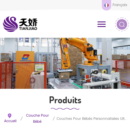
Français
Produits
Couche Pour
/
/
Couches Pour Bébés Personnalisées Ultra-Minces Et Super Absorbantes, Marque Privée
Accueil
Bébé