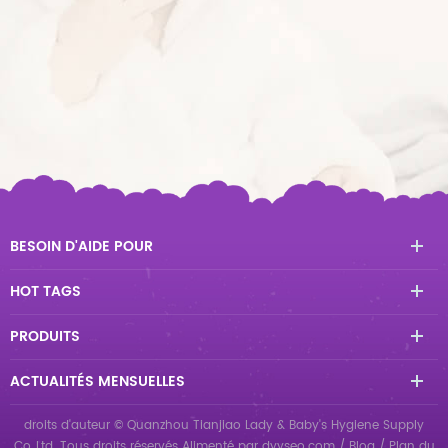
BESOIN D'AIDE POUR
HOT TAGS
PRODUITS
ACTUALITÉS MENSUELLES
droits d'auteur © Quanzhou Tianjiao Lady & Baby's Hygiene Supply
Co.,Ltd. Tous droits réservés
Alimenté par
dyyseo.com
/
Blog
/
Plan du