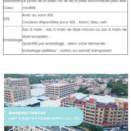
Absorbant
Le poids de la pâte SAP et de la pâte floconneuse peut être
Cœur
modifié ;
Avec ou sans ADL
ADL
Couleurs disponibles pour ADL : blanc, bleu, vert
Sac à main : sac à main de style chinois ou sac à main de
style européen ;
Emballage
Quantité par emballage : selon votre demande ;
Emballage extérieur : carton ou sachet transparent