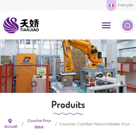
Français
Produits
Couche Pour
/
/
Couches-Culottes Personnalisées Pour Nouveau-Nés, Ultra-Douces, Respirantes Et Super Absorbantes Avec Barrière Anti-Fuites Sécurisée.
Accueil
Bébé