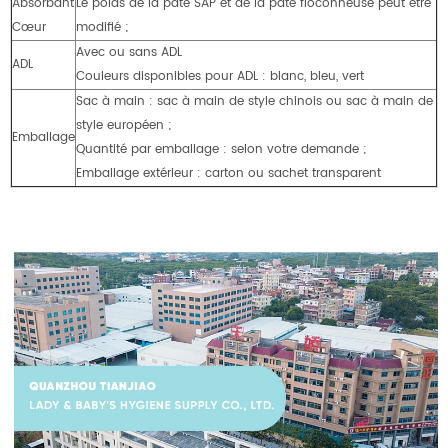
Absorbant
Le poids de la pâte SAP et de la pâte floconneuse peut être
Cœur
modifié ;
Avec ou sans ADL
ADL
Couleurs disponibles pour ADL : blanc, bleu, vert
Sac à main : sac à main de style chinois ou sac à main de
style européen ;
Emballage
Quantité par emballage : selon votre demande ;
Emballage extérieur : carton ou sachet transparent