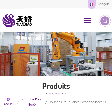
Français
Produits
Couche Pour
/
/
Couches Pour Bébés Personnalisées OEM Avec Noyau Super Absorbant Et Voile De Surface Doux Et Respirant. Échantillons Gratuits Du Fabricant Direct.
Accueil
Bébé