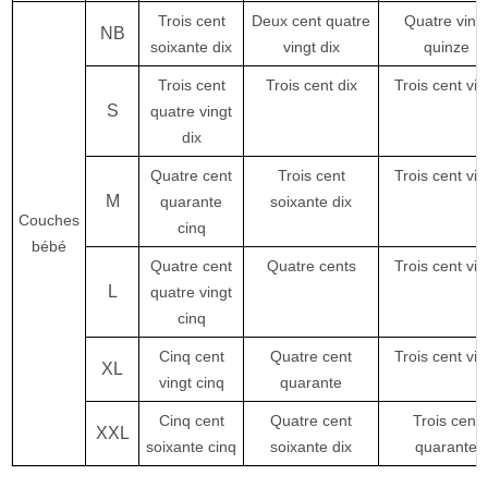
Trois cent
Deux cent quatre
Quatre ving
NB
soixante dix
vingt dix
quinze
Trois cent
Trois cent dix
Trois cent vin
S
quatre vingt
dix
Quatre cent
Trois cent
Trois cent vin
M
quarante
soixante dix
Couches
cinq
bébé
Quatre cent
Quatre cents
Trois cent vin
L
quatre vingt
cinq
Cinq cent
Quatre cent
Trois cent vin
XL
vingt cinq
quarante
Cinq cent
Quatre cent
Trois cent
XXL
soixante cinq
soixante dix
quarante