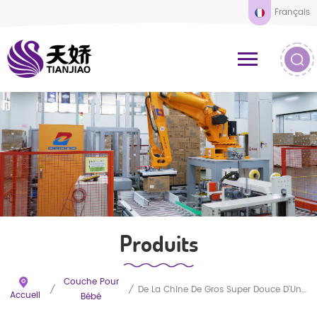
Français
Produits
Couche Pour
/
/
De La Chine De Gros Super Douce D'Une Qualité Biologique De Bébé De Couche-Culotte
Accueil
Bébé