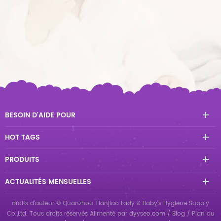
BESOIN D'AIDE POUR
HOT TAGS
PRODUITS
ACTUALITÉS MENSUELLES
droits d'auteur © Quanzhou Tianjiao Lady & Baby's Hygiene Supply
Co.,Ltd. Tous droits réservés
Alimenté par
dyyseo.com
/
Blog
/
Plan du