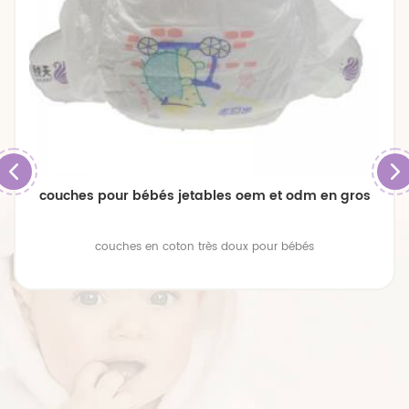
couches pour bébés jetables oem et odm en gros
couches en coton très doux pour bébés