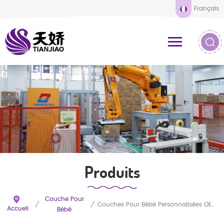
Français
Produits
Couche Pour
/
/
Couches Pour Bébé Personnalisées OEM En Chine, Vente En Gros, Couches Jetables Ultra Fines À Haute Absorption
Accueil
Bébé