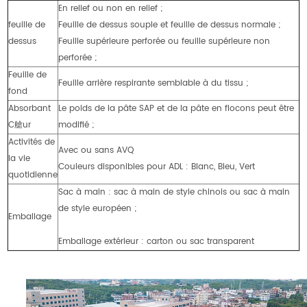
En relief ou non en relief ;
feuille de
Feuille de dessus souple et feuille de dessus normale ;
dessus
Feuille supérieure perforée ou feuille supérieure non
perforée ;
Feuille de
Feuille arrière respirante semblable à du tissu ;
fond
Absorbant
Le poids de la pâte SAP et de la pâte en flocons peut être
C艙ur
modifié ;
Activités de
Avec ou sans AVQ
la vie
Couleurs disponibles pour ADL : Blanc, Bleu, Vert
quotidienne
Sac à main : sac à main de style chinois ou sac à main
de style européen ;
Emballage
Emballage extérieur : carton ou sac transparent