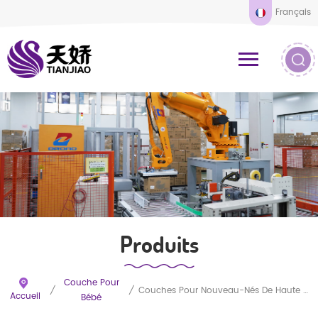
Français
Produits
Couche Pour
/
/
Couches Pour Nouveau-Nés De Haute Qualité, Très Populaires En Chine : Douces, Ultra-Absorbantes, Avec Barrière Anti-Fuites Et Couches Respirantes Pour Peaux Sensibles. Fourniture OEM Disponible.
Accueil
Bébé