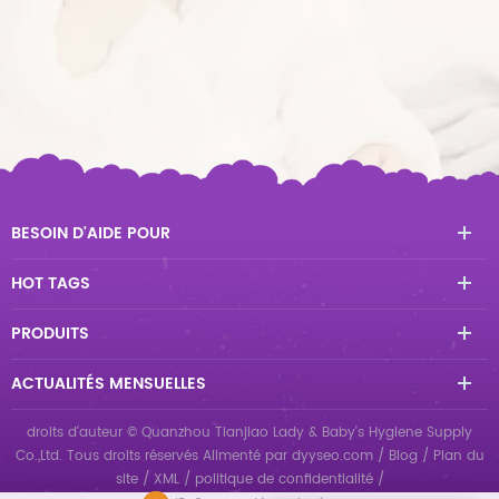
BESOIN D'AIDE POUR
HOT TAGS
PRODUITS
ACTUALITÉS MENSUELLES
droits d'auteur © Quanzhou Tianjiao Lady & Baby's Hygiene Supply
Co.,Ltd. Tous droits réservés
Alimenté par
dyyseo.com
/
Blog
/
Plan du
site
/
XML
/
politique de confidentialité
/