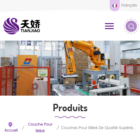
Français
Produits
Couche Pour
/
/
Couches Pour Bébé De Qualité Supérieure, Douces Et Saines, Fabriquées En Chine
Accueil
Bébé