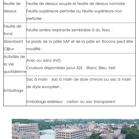
feuille de
Feuille de dessus souple et feuille de dessus normale ;
dessus
Feuille supérieure perforée ou feuille supérieure non
perforée ;
Feuille de
Feuille arrière respirante semblable à du tissu ;
fond
Absorbant
Le poids de la pâte SAP et de la pâte en flocons peut être
C艙ur
modifié ;
Activités de
Avec ou sans AVQ
la vie
Couleurs disponibles pour ADL : Blanc, Bleu, Vert
quotidienne
Sac à main : sac à main de style chinois ou sac à main
de style européen ;
Emballage
Emballage extérieur : carton ou sac transparent