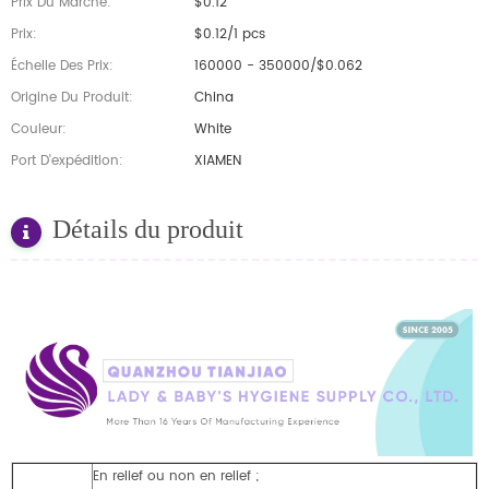
Prix Du Marché:
$0.12
Prix:
$0.12/1 pcs
Échelle Des Prix:
160000 - 350000/$0.062
Origine Du Produit:
China
Couleur:
White
Port D'expédition:
XIAMEN
Détails du produit
En relief ou non en relief ;