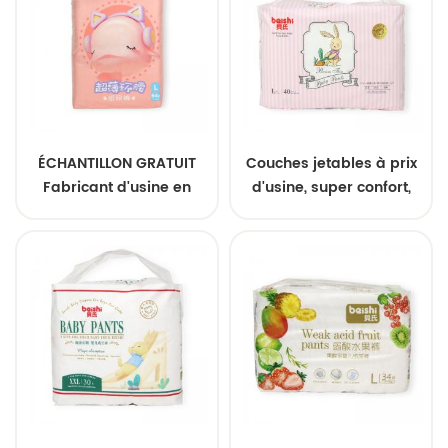
ÉCHANTILLON GRATUIT
Couches jetables à prix
Fabricant d'usine en
d'usine, super confort,
Chine Couches pour
couches pour bébé de
bébé Couches jetables
qualité en gros
pour nouveau-nés
Sleepy