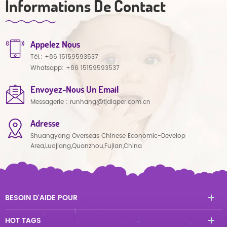
Informations De Contact
Appelez Nous
Tél.:
+86 15159593537
Whatsapp:
+86 15159593537
Envoyez-Nous Un Email
Messagerie :
runhang@tjdiaper.com.cn
Adresse
Shuangyang Overseas Chinese Economic-Develop
Area,Luojiang,Quanzhou,Fujian,China
BESOIN D'AIDE POUR
HOT TAGS