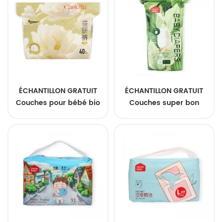
ÉCHANTILLON GRATUIT
ÉCHANTILLON GRATUIT
Couches pour bébé bio
Couches super bon
personnalisées Couches
marché de haute qualité
douces
Couches jetables douces
hypoallergéniques
pour bébé Couches
probiotiques super
respirantes
absorbantes