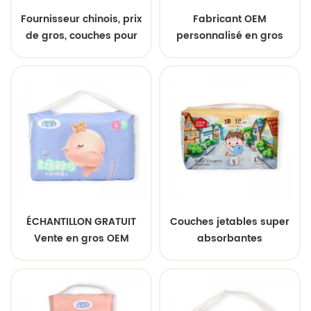
Fournisseur chinois, prix
Fabricant OEM
de gros, couches pour
personnalisé en gros
bébé bon marché,
jetables couches pour
couches pour bébé
bébé souples de qualité
confortables, couches
A
pour bébé de qualité A
ÉCHANTILLON GRATUIT
Couches jetables super
Vente en gros OEM
absorbantes
Couches pour bébé à
personnalisables pour
grande absorption de
bébé, respirantes et
haute qualité Couches
douces, prix de gros
pour bébé douces