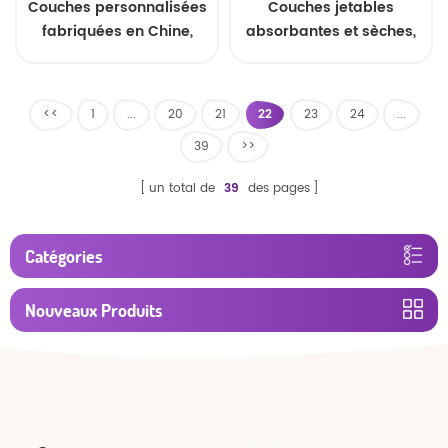
Couches personnalisées
Couches jetables
fabriquées en Chine,
absorbantes et sèches,
couches jetables bon
douces et respirantes,
marché pour bébés,
culottes d'apprentissage
OEM, vente en gros
pour bébé
<<
1
...
20
21
22
23
24
...
39
>>
un total de
39
des pages
Catégories
Nouveaux Produits