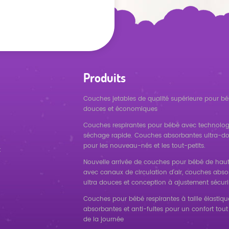
Produits
Couches jetables de qualité supérieure pour bé
douces et économiques
Couches respirantes pour bébé avec technolog
séchage rapide. Couches absorbantes ultra-d
pour les nouveau-nés et les tout-petits.
t
Nouvelle arrivée de couches pour bébé de haut
avec canaux de circulation d'air, couches abs
ultra douces et conception à ajustement sécuri
Couches pour bébé respirantes à taille élastique
absorbantes et anti-fuites pour un confort tout
de la journée