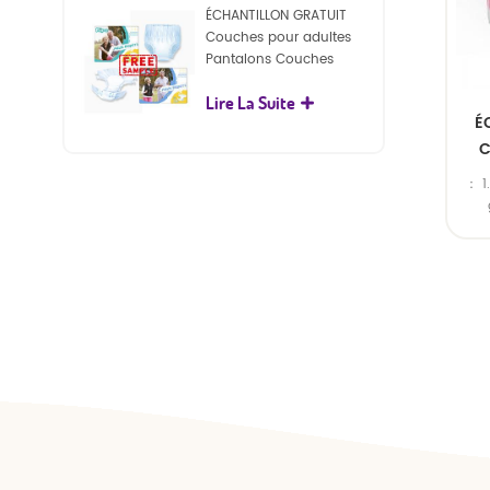
ÉCHANTILLON GRATUIT
Couches pour adultes
Pantalons Couches
jetables pour adultes
Lire La Suite
pour adultes
É
C
： 1.
bio
plast
l
sac 
3.
i
e
indi