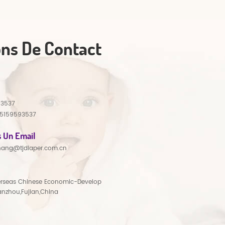
ons De Contact
93537
15159593537
 Un Email
hang@tjdiaper.com.cn
rseas Chinese Economic-Develop
anzhou,Fujian,China