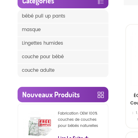
Catégories
bébé pull up pants
masque
Lingettes humides
couche pour bébé
couche adulte
Nouveaux Produits
É
Cou
p
： 1.
Fabrication OEM 100%
couches de couches
pour bébés naturelles
plast
biodégradables
sac 
Lire La Suite