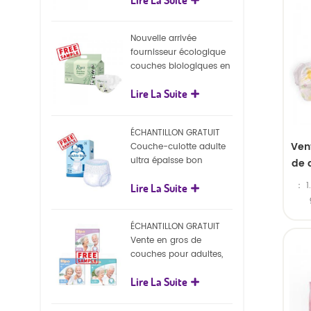
écologiques
3.
i
Nouvelle arrivée
e
fournisseur écologique
indi
couches biologiques en
gros Nature couches
Lire La Suite
biodégradables pour
bébé
ÉCHANTILLON GRATUIT
Ven
Couche-culotte adulte
ultra épaisse bon
de 
marché, couche-culotte
： 1.
Lire La Suite
jetable pour adulte
co
bé
ÉCHANTILLON GRATUIT
plast
Vente en gros de
sac 
couches pour adultes,
3.
pantalons jetables pour
i
Lire La Suite
adultes
e
indi