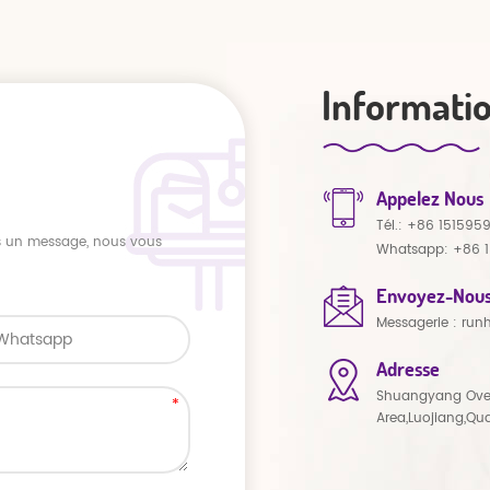
Informati
Appelez Nous
Tél.:
+86 151595
us un message, nous vous
Whatsapp:
+86 
Envoyez-Nous
Messagerie :
run
Adresse
Shuangyang Ove
Area,Luojiang,Qu