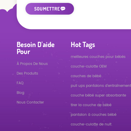
Besoin D'aide
Hot Tags
Pour
meilleures couches pour bébés
À Propos De Nous
couche-culotte OEM
Des Produits
couches de bébé
FAQ
pull ups pantalons d'entraînemen
Blog
couche bébé super absorbante
Nous Contacter
tirer la couche de bébé
pantalon à couches bébé
couche-culotte de nuit