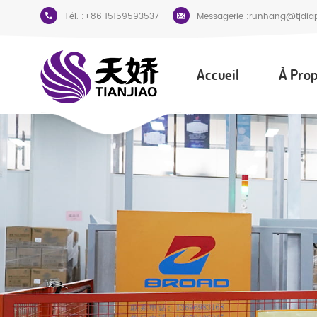
Tél. :
+86 15159593537
Messagerie :
runhang@tjdia
Accueil
À Prop