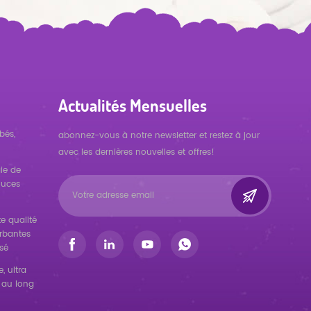
Actualités Mensuelles
bés,
abonnez-vous à notre newsletter et restez à jour
avec les dernières nouvelles et offres!
ie de
ouces
e qualité
orbantes
sé
, ultra
 au long