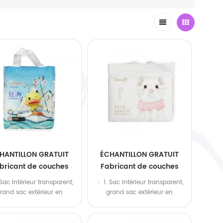
HANTILLON GRATUIT
ÉCHANTILLON GRATUIT
bricant de couches
Fabricant de couches
ables personnalisées
jetables personnalisées
Sac intérieur transparent,
： 1. Sac intérieur transparent,
our bébé Couches
pour bébé Couches
rand sac extérieur en
grand sac extérieur en
ables personnalisées
jetables personnalisées
olyéthylène. 2. Sac en
polyéthylène. 2. Sac en
que coloré intérieur, grand
plastique coloré intérieur, grand
r bébé de qualité A
pour bébé de qualité A
xtérieur en polyéthylène.
sac extérieur en polyéthylène.