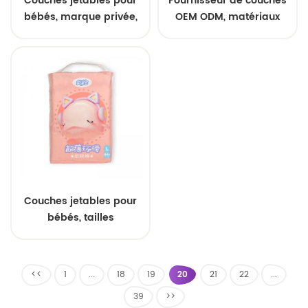
Couches jetables pour
Fournisseur de couches
bébés, marque privée,
OEM ODM, matériaux
usine OEM, Chine, SAP,
doux pour la peau,
couches pour bébés
couches pour bébé non
douces et confortables
toxiques, couches
au toucher
jetables
Couches jetables pour
bébés, tailles
personnalisées, extra
absorbantes, pour
nouveau-nés, vente en
<<
1
...
18
19
20
21
22
...
gros
39
>>