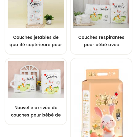
pour bébé endormi
Couches jetables de
Couches respirantes
qualité supérieure pour
pour bébé avec
bébés, douces et
technologie de séchage
économiques
rapide. Couches
absorbantes ultra-
douces pour les
nouveau-nés et les tout-
petits.
Nouvelle arrivée de
couches pour bébé de
haute qualité avec
canaux de circulation