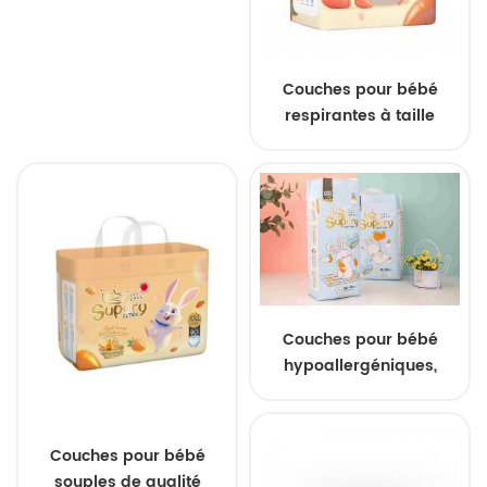
d'air, couches
absorbantes ultra
douces et conception à
ajustement sécurisé
Couches pour bébé
respirantes à taille
élastique, ultra
absorbantes et anti-
fuites pour un confort
tout au long de la
journée
Couches pour bébé
hypoallergéniques,
douces et respirantes,
jetables, coupe ample,
pour peaux sensibles
Couches pour bébé
souples de qualité