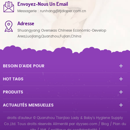
Envoyez-Nous Un Email
Messagerie :
runhang@tjdiaper.com.cn
Adresse
Shuangyang Overseas Chinese Economic-Develop
Area,Luojiang,Quanzhou,Fujian,China
BESOIN D'AIDE POUR
HOT TAGS
PRODUITS
ACTUALITÉS MENSUELLES
droits d'auteur © Quanzhou Tianjiao Lady & Baby's Hygiene Supply
Co.,Ltd. Tous droits réservés
Alimenté par
dyyseo.com
/
Blog
/
Plan du