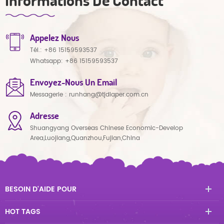
Appelez Nous
Tél.:
+86 15159593537
Whatsapp:
+86 15159593537
Envoyez-Nous Un Email
Messagerie :
runhang@tjdiaper.com.cn
Adresse
Shuangyang Overseas Chinese Economic-Develop
Area,Luojiang,Quanzhou,Fujian,China
BESOIN D'AIDE POUR
HOT TAGS