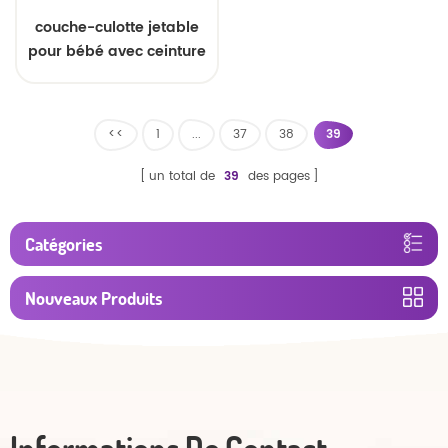
couche-culotte jetable
pour bébé avec ceinture
élastique
<<
1
...
37
38
39
un total de
39
des pages
Catégories
Nouveaux Produits
Informations De Contact