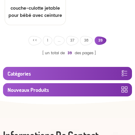
couche-culotte jetable
pour bébé avec ceinture
élastique
<<
1
...
37
38
39
un total de
39
des pages
Catégories
Nouveaux Produits
Informations De Contact