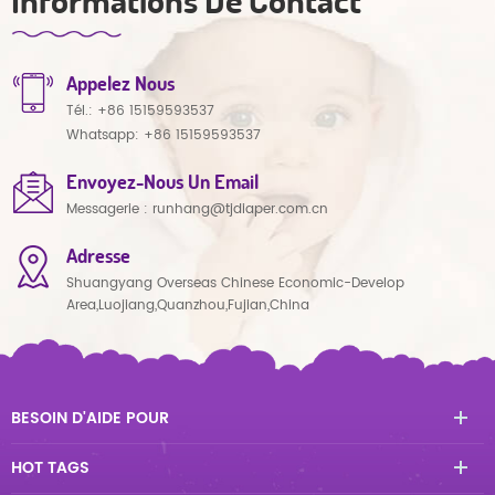
Appelez Nous
Tél.:
+86 15159593537
Whatsapp:
+86 15159593537
Envoyez-Nous Un Email
Messagerie :
runhang@tjdiaper.com.cn
Adresse
Shuangyang Overseas Chinese Economic-Develop
Area,Luojiang,Quanzhou,Fujian,China
BESOIN D'AIDE POUR
HOT TAGS