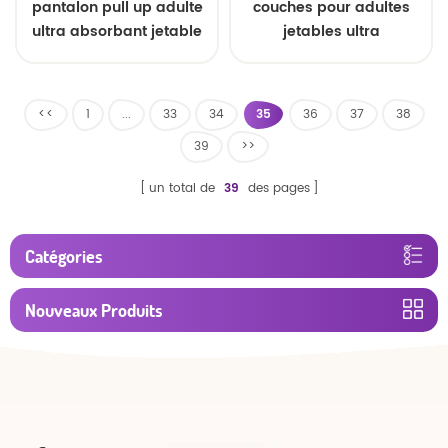
pantalon pull up adulte
couches pour adultes
ultra absorbant jetable
jetables ultra
absorbantes
<<
1
...
33
34
35
36
37
38
39
>>
un total de
39
des pages
Catégories
Nouveaux Produits