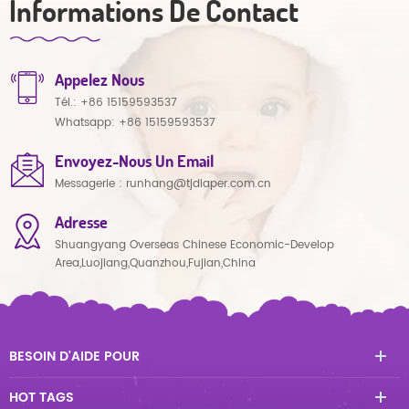
Informations De Contact
Appelez Nous
Tél.:
+86 15159593537
Whatsapp:
+86 15159593537
Envoyez-Nous Un Email
Messagerie :
runhang@tjdiaper.com.cn
Adresse
Shuangyang Overseas Chinese Economic-Develop
Area,Luojiang,Quanzhou,Fujian,China
BESOIN D'AIDE POUR
HOT TAGS