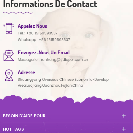
Informations De Contact
Appelez Nous
Tél.:
+86 15159593537
Whatsapp:
+86 15159593537
Envoyez-Nous Un Email
Messagerie :
runhang@tjdiaper.com.cn
Adresse
Shuangyang Overseas Chinese Economic-Develop
Area,Luojiang,Quanzhou,Fujian,China
BESOIN D'AIDE POUR
HOT TAGS