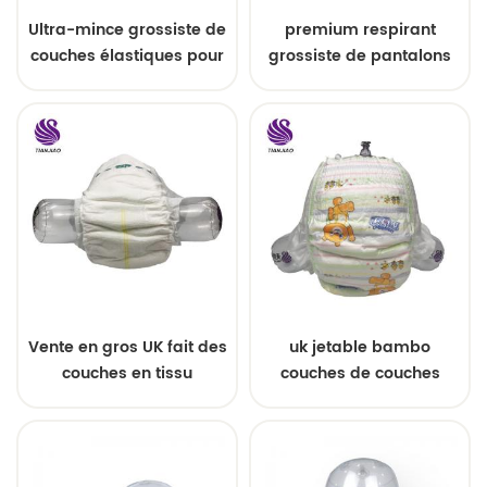
Ultra-mince grossiste de
premium respirant
couches élastiques pour
grossiste de pantalons
bébés de première
de couches jetables pour
qualité jetables
bébé
Vente en gros UK fait des
uk jetable bambo
couches en tissu
couches de couches
modernes réutilisables
bébé nature
de taille 1