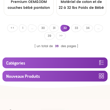
Premium OEM&ODM
Matériel de coton et de
couches bébé pantalon
22 à 32 lbs Poids de Bébé
pull ups tailles
de Couche-culotte
<<
1
...
30
31
32
33
34
...
39
>>
un total de
39
des pages
Catégories
Nouveaux Produits