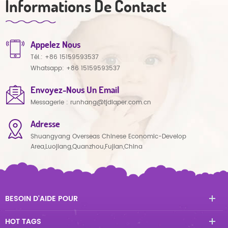
Informations De Contact
Appelez Nous
Tél.:
+86 15159593537
Whatsapp:
+86 15159593537
Envoyez-Nous Un Email
Messagerie :
runhang@tjdiaper.com.cn
Adresse
Shuangyang Overseas Chinese Economic-Develop
Area,Luojiang,Quanzhou,Fujian,China
BESOIN D'AIDE POUR
HOT TAGS