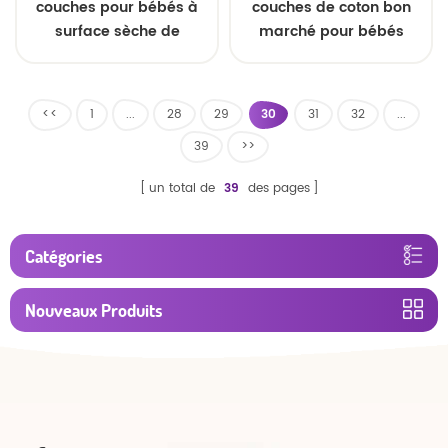
couches pour bébés à
couches de coton bon
surface sèche de
marché pour bébés
conception la plus
récente OEM marque
<<
1
...
28
29
30
31
32
...
39
>>
un total de
39
des pages
Catégories
Nouveaux Produits