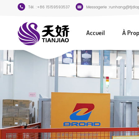
Tél. :
+86 15159593537
Messagerie :
runhang@tjdia
Accueil
À Prop