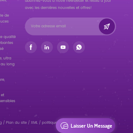
bés,
abonnez-vous à notre newsletter et restez à jour
avec les dernières nouvelles et offres!
ie de
ouces
e qualité
orbantes
sé
, ultra
 au long
re,
 et
sensibles
g
/
Plan du site
/
XML
/
politique de confidentialité
/
Laisser Un Message