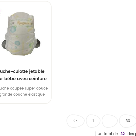
OEM
uche-culotte jetable
r bébé avec ceinture
élastique
ouche coupée super douce
 grande couche élastique
 bébé. 2, haute sève, haute
acité d'absorption, OEM et
AMP tous disponibles
<<
1
...
30
un total de
32
des 