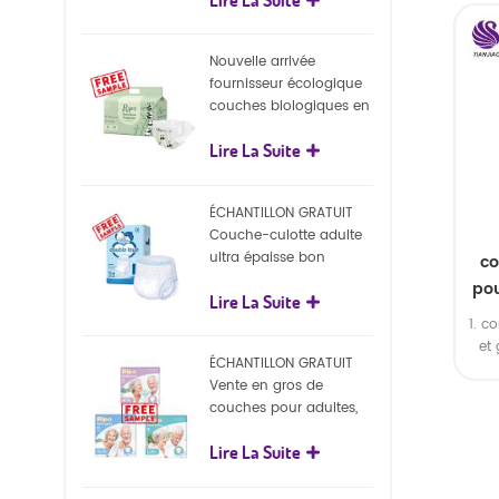
écologiques
Nouvelle arrivée
fournisseur écologique
couches biologiques en
gros Nature couches
Lire La Suite
biodégradables pour
bébé
ÉCHANTILLON GRATUIT
Couche-culotte adulte
ultra épaisse bon
co
marché, couche-culotte
pou
Lire La Suite
jetable pour adulte
1. c
et
ÉCHANTILLON GRATUIT
pour
Vente en gros de
cap
couches pour adultes,
pantalons jetables pour
Lire La Suite
adultes