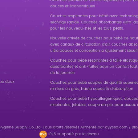
Couches jetables de qualité supérieure pour bé
douces et économiques
Couches respirantes pour bébé avec technolog
séchage rapide. Couches absorbantes ultra-d
pour les nouveau-nés et les tout-petits.
t
Nouvelle arrivée de couches pour bébé de haut
avec canaux de circulation d'air, couches abs
ultra douces et conception à ajustement sécuri
Couches pour bébé respirantes à taille élastique
absorbantes et anti-fuites pour un confort tout
de la journée
ébé doux
Couches pour bébé souples de qualité supérieu
remises en gros, haute capacité d'absorption
Couches pour bébé hypoallergéniques, douces
respirantes, jetables, coupe ample, pour peaux 
ygiene Supply Co.,Ltd. Tous droits réservés
Alimenté par
dyyseo.com
/
Blo
IPv6 supporté par le réseau