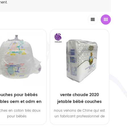
ment.
ouches pour bébés
vente chaude 2020
ables oem et odm en
jetable bébé couches
gros
oem service
ches en coton très doux
nous venons de Chine qui est
pour bébés
un fabricant professionnel de
couches jetables pour bébés