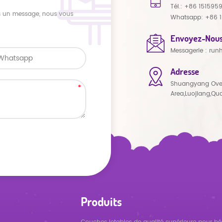
Tél.:
+86 151595
us un message, nous vous
Whatsapp:
+86 
Envoyez-Nous
Messagerie :
run
Adresse
Shuangyang Ove
Area,Luojiang,Qu
Produits