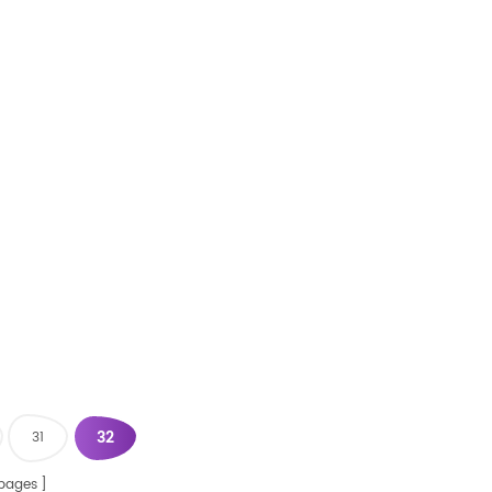
avec service OEM. & nbsp;
32
31
pages