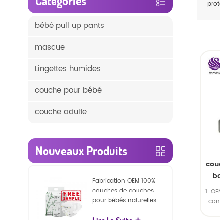
Catégories
prot
bébé pull up pants
masque
Lingettes humides
couche pour bébé
couche adulte
Nouveaux Produits
cou
b
Fabrication OEM 100%
couches de couches
1. O
pour bébés naturelles
con
biodégradables
2.
Lire La Suite