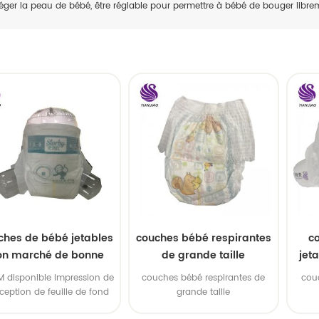
éger la peau de bébé, être réglable pour permettre à bébé de bouger libre
ches de bébé jetables
couches bébé respirantes
c
on marché de bonne
de grande taille
jet
qualité de la Chine
EM disponible Impression de
couches bébé respirantes de
cou
ception de feuille de fond
grande taille
oem disponible 3. marque