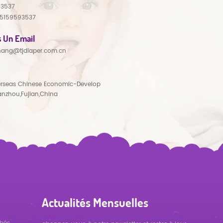
93537
15159593537
 Un Email
hang@tjdiaper.com.cn
rseas Chinese Economic-Develop
anzhou,Fujian,China
Actualités Mensuelles