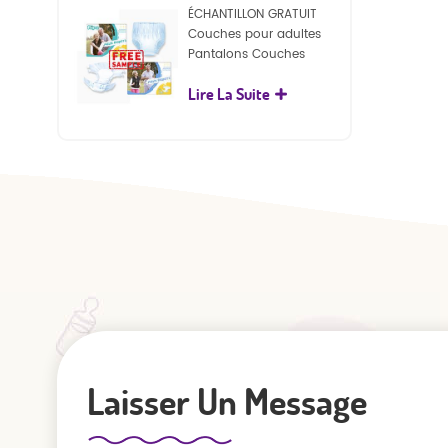
ÉCHANTILLON GRATUIT
Couches pour adultes
Pantalons Couches
jetables pour adultes
Lire La Suite
pour adultes
Laisser Un Message