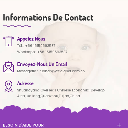
Informations De Contact
Appelez Nous
Tél.:
+86 15159593537
Whatsapp:
+86 15159593537
Envoyez-Nous Un Email
Messagerie :
runhang@tjdiaper.com.cn
Adresse
Shuangyang Overseas Chinese Economic-Develop
Area,Luojiang,Quanzhou,Fujian,China
BESOIN D'AIDE POUR