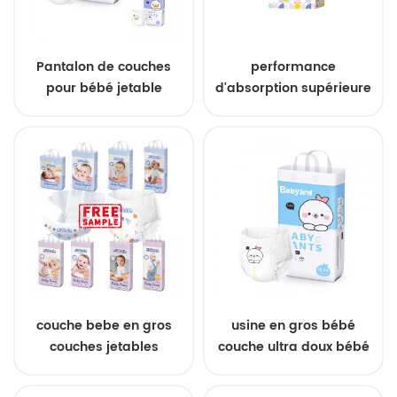
Pantalon de couches
performance
pour bébé jetable
d'absorption supérieure
personnalisé en usine
couche pour bébé
Swaddlers
couche bebe en gros
usine en gros bébé
couches jetables
couche ultra doux bébé
couches culottes
couches pas cher bébé
couches fabricants