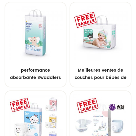
biodégradables
gros Nature couches
écologiques
biodégradables pour
bébé
performance
Meilleures ventes de
absorbante Swaddlers
couches pour bébés de
couches pour bébés
marque privée pour
bébés