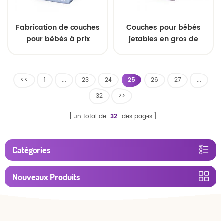
Fabrication de couches
Couches pour bébés
pour bébés à prix
jetables en gros de
d'usine
couches personnalisées
pour bébés
<<
1
...
23
24
25
26
27
...
32
>>
un total de
32
des pages
Catégories
Nouveaux Produits