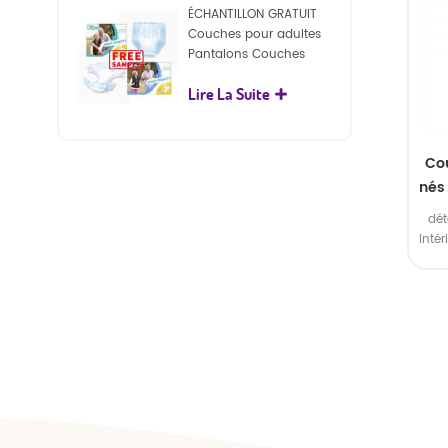
Emba
ÉCHANTILLON GRATUIT
Couches pour adultes
Pantalons Couches
jetables pour adultes
Lire La Suite
pour adultes
Co
nés
ant
dét
inté
ext
intér
plas
Emba