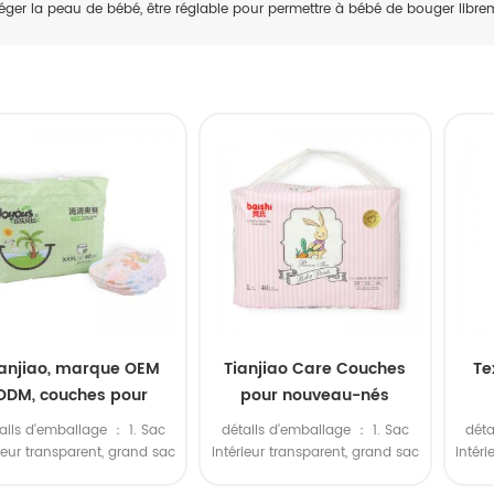
éger la peau de bébé, être réglable pour permettre à bébé de bouger libre
ianjiao, marque OEM
Tianjiao Care Couches
Te
ODM, couches pour
pour nouveau-nés
veau-nés respirantes
douces et écologiques,
a
ails d'emballage ： 1. Sac
détails d'emballage ： 1. Sac
déta
 absorbantes douces
usine chinoise en gros
cou
rieur transparent, grand sac
intérieur transparent, grand sac
intér
érieur en polyéthylène. 2.
extérieur en polyéthylène. 2.
exté