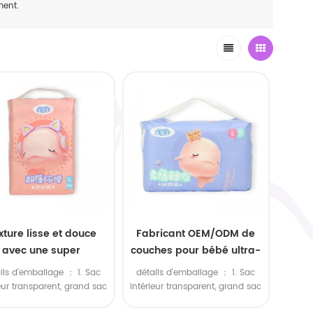
ment.
xture lisse et douce
Fabricant OEM/ODM de
avec une super
couches pour bébé ultra-
bsorption pour les
absorbantes et douces
ils d'emballage ： 1. Sac
détails d'emballage ： 1. Sac
ches pour nouveau-
ieur transparent, grand sac
intérieur transparent, grand sac
nés
rieur en polyéthylène. 2.
extérieur en polyéthylène. 2.