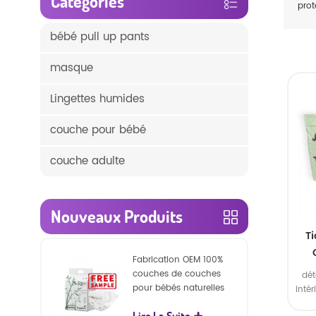
Catégories
prot
bébé pull up pants
masque
Lingettes humides
couche pour bébé
couche adulte
Nouveaux Produits
T
Fabrication OEM 100%
nou
couches de couches
dét
et
pour bébés naturelles
inté
biodégradables
ext
Lire La Suite