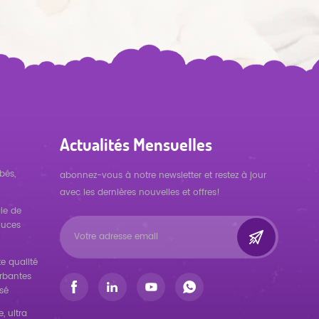
Actualités Mensuelles
bés,
abonnez-vous à notre newsletter et restez à jour
avec les dernières nouvelles et offres!
ie de
ouces
e qualité
orbantes
sé
, ultra