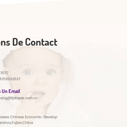
ons De Contact
93537
15159593537
 Un Email
hang@tjdiaper.com.cn
rseas Chinese Economic-Develop
anzhou,Fujian,China