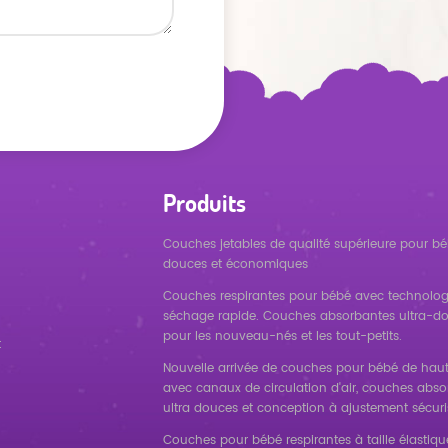
Produits
Couches jetables de qualité supérieure pour bé
douces et économiques
Couches respirantes pour bébé avec technolog
séchage rapide. Couches absorbantes ultra-d
pour les nouveau-nés et les tout-petits.
t
Nouvelle arrivée de couches pour bébé de haut
avec canaux de circulation d'air, couches abs
ultra douces et conception à ajustement sécuri
Couches pour bébé respirantes à taille élastique