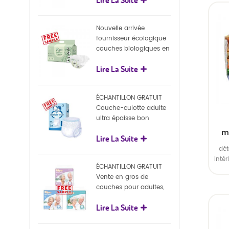
écologiques
intér
Nouvelle arrivée
plas
fournisseur écologique
couches biologiques en
Emba
gros Nature couches
Lire La Suite
biodégradables pour
bébé
ÉCHANTILLON GRATUIT
Couche-culotte adulte
ultra épaisse bon
marché, couche-culotte
m
Lire La Suite
jetable pour adulte
OEM
dét
re
inté
ÉCHANTILLON GRATUIT
ext
Vente en gros de
couches pour adultes,
intér
pantalons jetables pour
Lire La Suite
adultes
plas