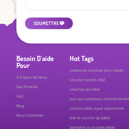
Besoin D'aide
Hot Tags
Pour
meilleures couches pour bébés
À Propos De Nous
couche-culotte OEM
Des Produits
couches de bébé
FAQ
pull ups pantalons d'entraînemen
Blog
couche bébé super absorbante
Nous Contacter
tirer la couche de bébé
pantalon à couches bébé