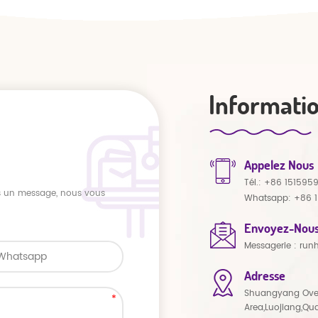
Informati
Appelez Nous
Tél.:
+86 151595
us un message, nous vous
Whatsapp:
+86 
Envoyez-Nous
Messagerie :
run
Adresse
Shuangyang Ove
Area,Luojiang,Qu