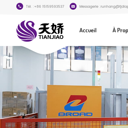
Tél. :
+86 15159593537
Messagerie :
runhang@tjdia
Accueil
À Prop