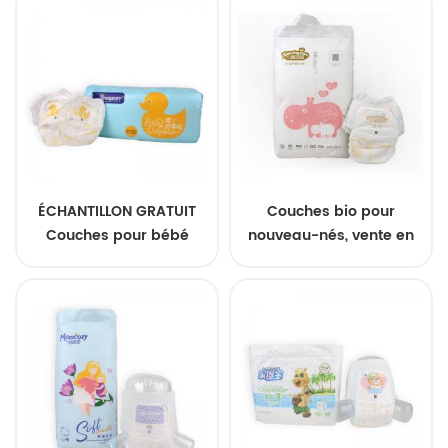
rapide, pour enfants
pour nourrissons
ÉCHANTILLON GRATUIT
Couches bio pour
Couches pour bébé
nouveau-nés, vente en
personnalisées en
gros, échantillons
polymère super
gratuits, fabrication sur
absorbant SAP, couches
mesure en Chine
jetables en gros