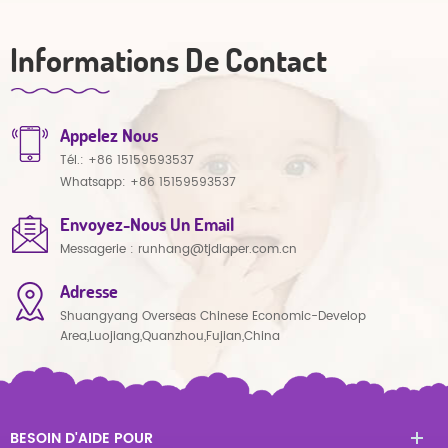
Informations De Contact
Appelez Nous
Tél.:
+86 15159593537
Whatsapp:
+86 15159593537
Envoyez-Nous Un Email
Messagerie :
runhang@tjdiaper.com.cn
Adresse
Shuangyang Overseas Chinese Economic-Develop
Area,Luojiang,Quanzhou,Fujian,China
BESOIN D'AIDE POUR