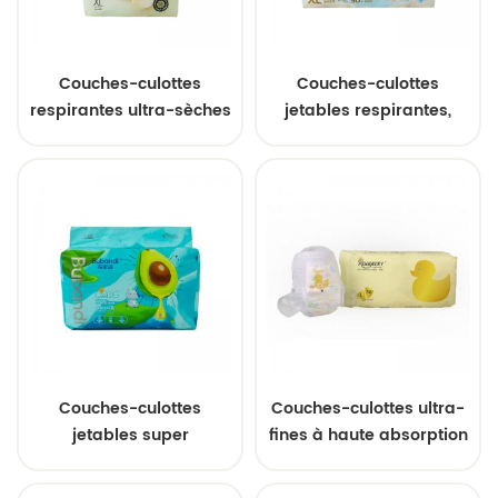
Couches-culottes
Couches-culottes
respirantes ultra-sèches
jetables respirantes,
pour bébé, couches
légères et sèches, de
personnalisées OEM à
haute qualité,
haute absorption
absorbantes, pour bébé,
vente en gros, logo
personnalisable OEM
Couches-culottes
Couches-culottes ultra-
jetables super
fines à haute absorption
absorbantes et douces
pour bébés, fourniture
pour bébé, à séchage
directe par le fabricant