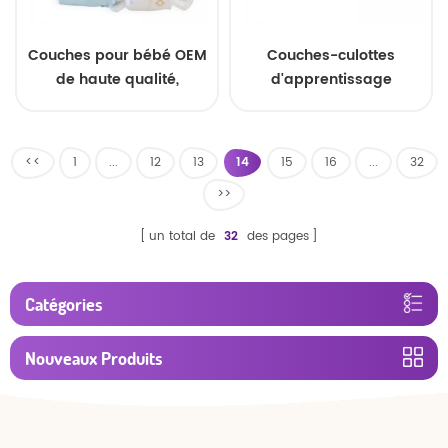
Couches pour bébé OEM
Couches-culottes
de haute qualité,
d'apprentissage
fabriquées en Chine
jetables, confortables et
à séchage rapide pour
bébés actifs
<<
1
...
12
13
14
15
16
...
32
>>
un total de
32
des pages
Catégories
Nouveaux Produits