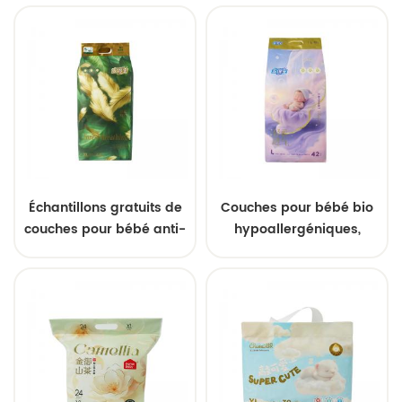
absorption, en coton
vente en gros, couches
ultra-doux de qualité
adhésives, vente en gros,
supérieure et à séchage
Chine
instantané
Échantillons gratuits de
Couches pour bébé bio
couches pour bébé anti-
hypoallergéniques,
fuites 3D de qualité
jetables, respirantes et
supérieure, ultra
sans produits chimiques,
respirantes, haute
pour peaux sensibles.
absorption, motifs
personnalisables