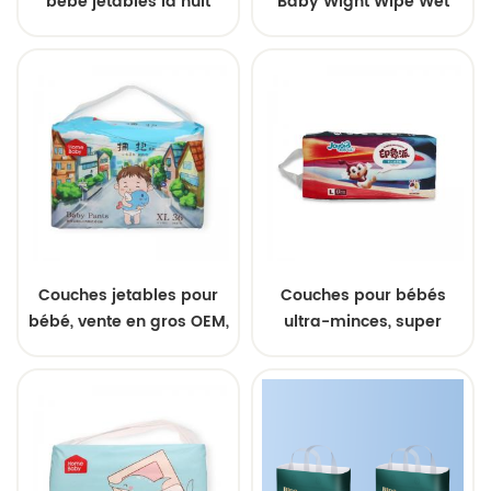
bébé jetables la nuit
Baby Wight Wipe Wet
Quanzhou fabrication
Couches jetables pour
Couches pour bébés
bébé, vente en gros OEM,
ultra-minces, super
haute absorption,
absorbantes,
protection anti-fuite,
écologiques et
respirantes, élastiques,
respirantes,
surface douce
personnalisables,
disponibles en gros
(OEM).