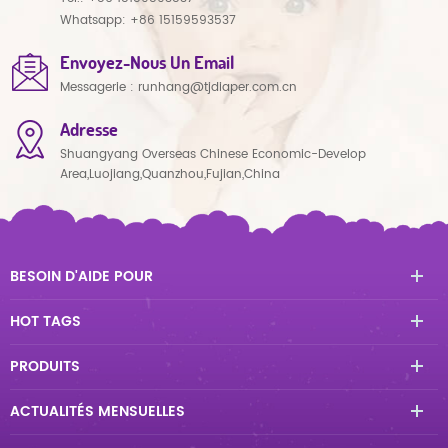
Whatsapp:
+86 15159593537
Envoyez-Nous Un Email
Messagerie :
runhang@tjdiaper.com.cn
Adresse
Shuangyang Overseas Chinese Economic-Develop
Area,Luojiang,Quanzhou,Fujian,China
BESOIN D'AIDE POUR
HOT TAGS
PRODUITS
ACTUALITÉS MENSUELLES