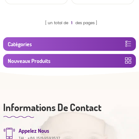
respirantes et super
respirantes en gros
absorbantes
un total de
1
des pages
Catégories
Nouveaux Produits
Informations De Contact
Appelez Nous
Tél.:
+86 15159593537