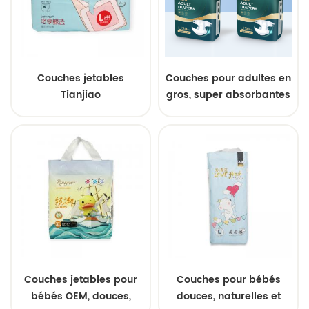
Couches jetables
Couches pour adultes en
Tianjiao
gros, super absorbantes
personnalisables en
et anti-fuites
gros, dotées d'une
surface respirante et
d'un noyau super
absorbant
Couches jetables pour
Couches pour bébés
bébés OEM, douces,
douces, naturelles et