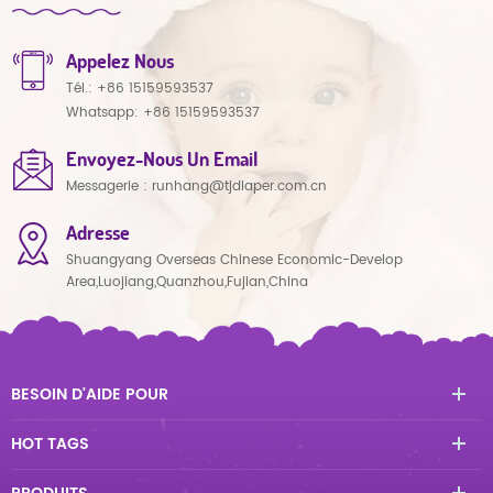
Appelez Nous
Tél.:
+86 15159593537
Whatsapp:
+86 15159593537
Envoyez-Nous Un Email
Messagerie :
runhang@tjdiaper.com.cn
Adresse
Shuangyang Overseas Chinese Economic-Develop
Area,Luojiang,Quanzhou,Fujian,China
BESOIN D'AIDE POUR
HOT TAGS