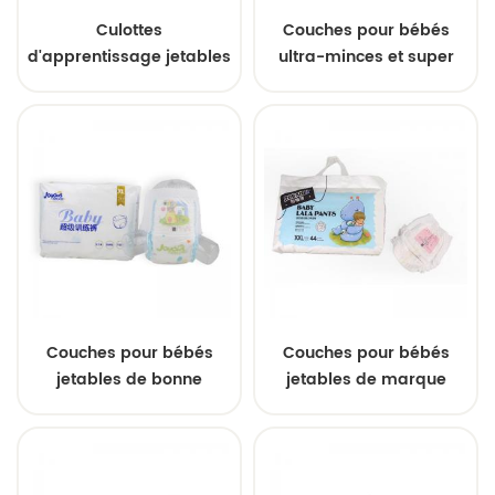
Culottes
Couches pour bébés
d'apprentissage jetables
ultra-minces et super
pour bébé avec
absorbantes en gros
protection anti-fuites
Couches pour bébés
Couches pour bébés
jetables de bonne
jetables de marque
qualité et à petit prix.
privée, importées, super
Échantillon gratuit.
absorbantes, anti-fuites,
Couches pour bébés
douces et respirantes,
super absorbantes
de qualité supérieure et