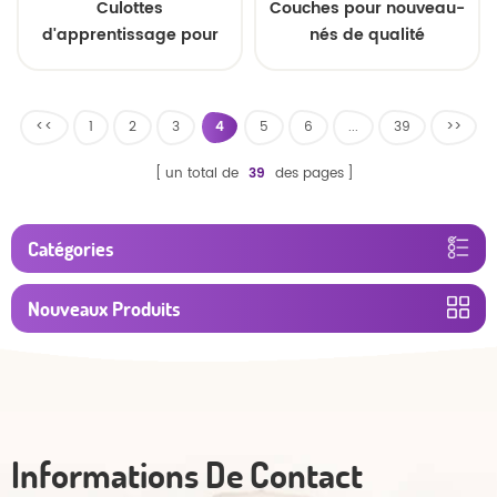
Culottes
Couches pour nouveau-
d'apprentissage pour
nés de qualité
bébé imprimées OEM
supérieure, usine
chinoise
<<
1
2
3
4
5
6
...
39
>>
un total de
39
des pages
Catégories
Nouveaux Produits
Informations De Contact