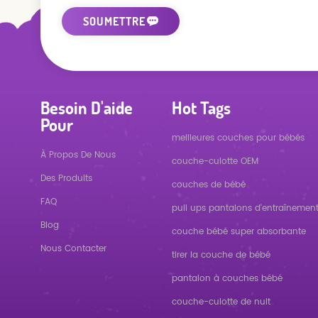
Besoin D'aide
Hot Tags
Pour
meilleures couches pour bébés
À Propos De Nous
couche-culotte OEM
Des Produits
couches de bébé
FAQ
pull ups pantalons d'entraînemen
Blog
couche bébé super absorbante
Nous Contacter
tirer la couche de bébé
pantalon à couches bébé
couche-culotte de nuit