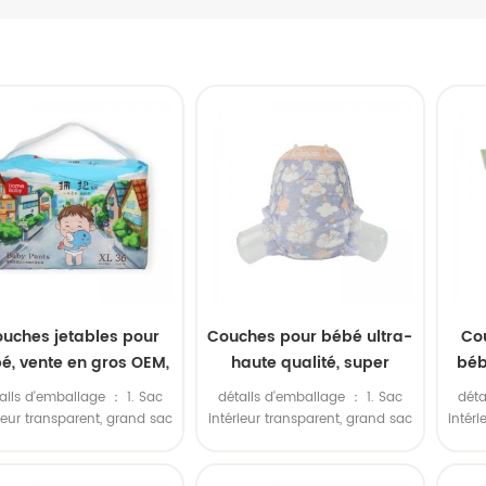
uches jetables pour
Couches pour bébé ultra-
Co
é, vente en gros OEM,
haute qualité, super
béb
haute absorption,
absorbantes, anti-fuites,
ails d'emballage ： 1. Sac
détails d'emballage ： 1. Sac
déta
rotection anti-fuite,
respirantes, avec une
ab
rieur transparent, grand sac
intérieur transparent, grand sac
intér
spirantes, élastiques,
sensation ultra douce et
ul
érieur en polyéthylène. 2.
extérieur en polyéthylène. 2.
exté
ac en plastique coloré à
Sac en plastique coloré à
Sa
surface douce
luxueuse pour une
sup
térieur, grand sac extérieur
l'intérieur, grand sac extérieur
l'int