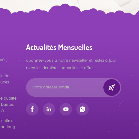
Actualités Mensuelles
bés,
abonnez-vous à notre newsletter et restez à jour
avec les dernières nouvelles et offres!
ie de
ouces
e qualité
orbantes
sé
, ultra
 au long