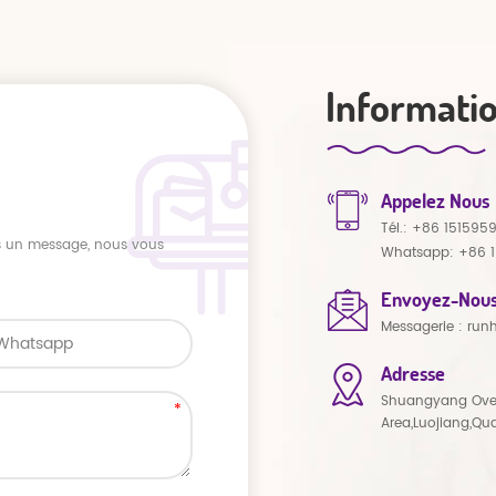
Informati
Appelez Nous
Tél.:
+86 151595
us un message, nous vous
Whatsapp:
+86 
Envoyez-Nous
Messagerie :
run
Adresse
Shuangyang Ove
Area,Luojiang,Qu