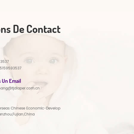
ons De Contact
93537
15159593537
 Un Email
hang@tjdiaper.com.cn
rseas Chinese Economic-Develop
anzhou,Fujian,China