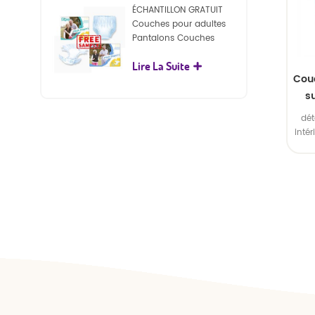
ÉCHANTILLON GRATUIT
Couches pour adultes
Pantalons Couches
jetables pour adultes
Lire La Suite
pour adultes
Couc
s
d
dét
s
inté
ext
S
l'in
en
plas
Emba