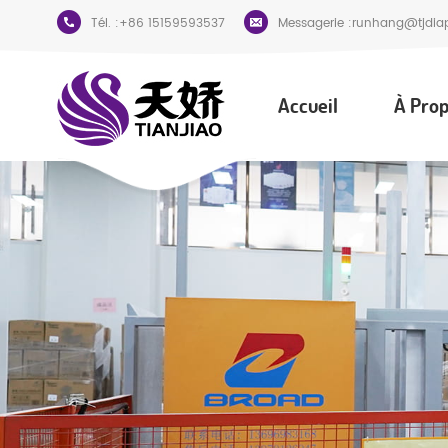
Tél. :
+86 15159593537
Messagerie :
runhang@tjdia
Accueil
À Prop