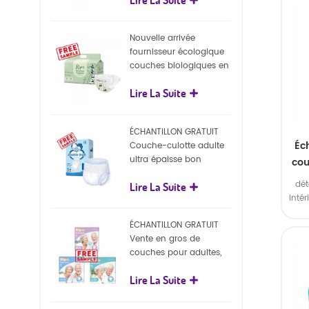
écologiques
en
plas
Nouvelle arrivée
fournisseur écologique
Emba
couches biologiques en
gros Nature couches
Lire La Suite
biodégradables pour
bébé
ÉCHANTILLON GRATUIT
Éc
Couche-culotte adulte
ultra épaisse bon
cou
marché, couche-culotte
dét
Lire La Suite
jetable pour adulte
inté
ext
ÉCHANTILLON GRATUIT
S
Vente en gros de
l'in
couches pour adultes,
en
pantalons jetables pour
plas
Lire La Suite
adultes
Emba