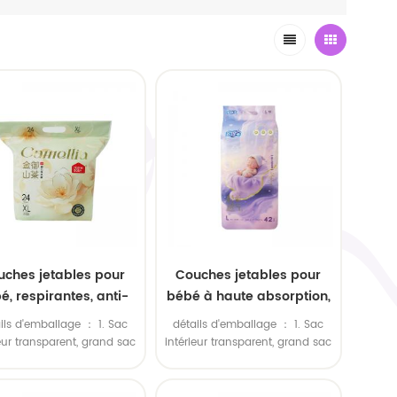
uches jetables pour
Couches jetables pour
é, respirantes, anti-
bébé à haute absorption,
fuites et à haute
qualité A, vente en gros,
ils d'emballage ： 1. Sac
détails d'emballage ： 1. Sac
sorption, en coton
couches adhésives, vente
ieur transparent, grand sac
intérieur transparent, grand sac
tra-doux de qualité
en gros, Chine
rieur en polyéthylène. 2.
extérieur en polyéthylène. 2.
c en plastique coloré à
Sac en plastique coloré à
érieure et à séchage
érieur, grand sac extérieur
l'intérieur, grand sac extérieur