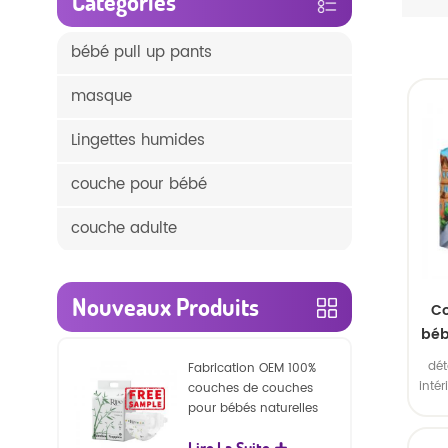
Catégories
bébé pull up pants
masque
Lingettes humides
couche pour bébé
couche adulte
Nouveaux Produits
Co
béb
dét
Fabrication OEM 100%
p
inté
couches de couches
re
ext
pour bébés naturelles
S
biodégradables
l'in
Lire La Suite