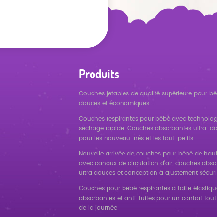
Produits
Couches jetables de qualité supérieure pour bé
douces et économiques
Couches respirantes pour bébé avec technolog
séchage rapide. Couches absorbantes ultra-d
pour les nouveau-nés et les tout-petits.
t
Nouvelle arrivée de couches pour bébé de haut
avec canaux de circulation d'air, couches abs
ultra douces et conception à ajustement sécuri
Couches pour bébé respirantes à taille élastique
absorbantes et anti-fuites pour un confort tout
de la journée