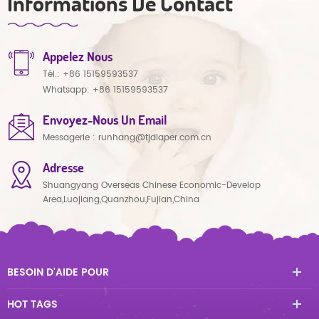
Informations De Contact
Appelez Nous
Tél.:
+86 15159593537
Whatsapp:
+86 15159593537
Envoyez-Nous Un Email
Messagerie :
runhang@tjdiaper.com.cn
Adresse
Shuangyang Overseas Chinese Economic-Develop
Area,Luojiang,Quanzhou,Fujian,China
BESOIN D'AIDE POUR
HOT TAGS