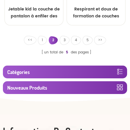
Jetable kid la couche de
Respirant et doux de
pantalon à enfiler des
formation de couches
pantalons
bébé pantalon meilleur
OEM
<<
1
2
3
4
5
>>
un total de
5
des pages
Catégories
Nouveaux Produits