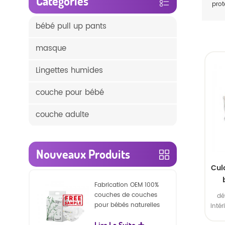
Catégories
prot
bébé pull up pants
masque
Lingettes humides
couche pour bébé
couche adulte
Nouveaux Produits
Cul
Fabrication OEM 100%
res
couches de couches
dé
d
pour bébés naturelles
inté
biodégradables
ext
Lire La Suite