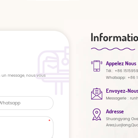
Informati
Appelez Nous
Tél.:
+86 151595
us un message, nous vous
Whatsapp:
+86 
Envoyez-Nous
Messagerie :
run
Adresse
Shuangyang Ove
Area,Luojiang,Qu