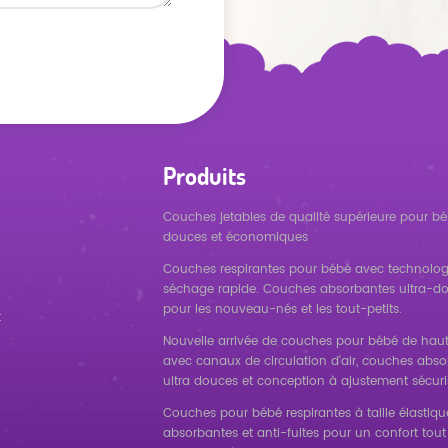
Produits
Couches jetables de qualité supérieure pour bé
douces et économiques
Couches respirantes pour bébé avec technolog
séchage rapide. Couches absorbantes ultra-d
pour les nouveau-nés et les tout-petits.
t
Nouvelle arrivée de couches pour bébé de haut
avec canaux de circulation d'air, couches abs
ultra douces et conception à ajustement sécuri
Couches pour bébé respirantes à taille élastique
absorbantes et anti-fuites pour un confort tout