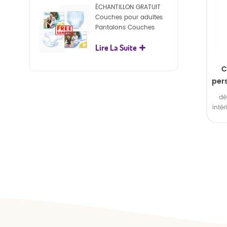
Emba
ÉCHANTILLON GRATUIT
Couches pour adultes
Pantalons Couches
jetables pour adultes
Lire La Suite
pour adultes
C
per
dé
ab
inté
ext
S
Éch
colo
polyé
Emba