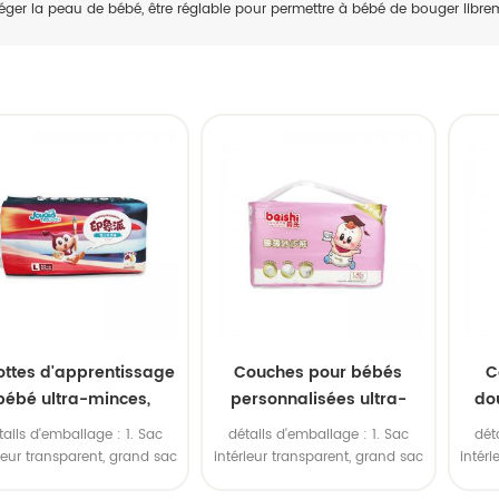
éger la peau de bébé, être réglable pour permettre à bébé de bouger libre
ottes d'apprentissage
Couches pour bébés
C
bébé ultra-minces,
personnalisées ultra-
do
pirantes et anti-fuites
minces et super
hau
tails d'emballage : 1. Sac
détails d'emballage : 1. Sac
dét
e qualité supérieure
absorbantes, marque
im
rieur transparent, grand sac
intérieur transparent, grand sac
intér
privée
érieur en polyéthylène. 2.
extérieur en polyéthylène. 2.
exté