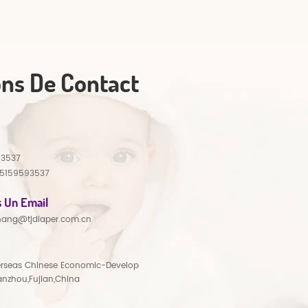
ons De Contact
93537
15159593537
 Un Email
hang@tjdiaper.com.cn
rseas Chinese Economic-Develop
anzhou,Fujian,China