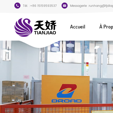
Tél. :
+86 15159593537
Messagerie :
runhang@tjdia
Accueil
À Prop