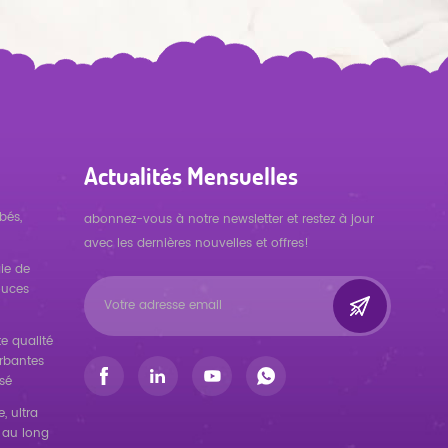
Actualités Mensuelles
bés,
abonnez-vous à notre newsletter et restez à jour
avec les dernières nouvelles et offres!
ie de
ouces
e qualité
orbantes
sé
, ultra
 au long