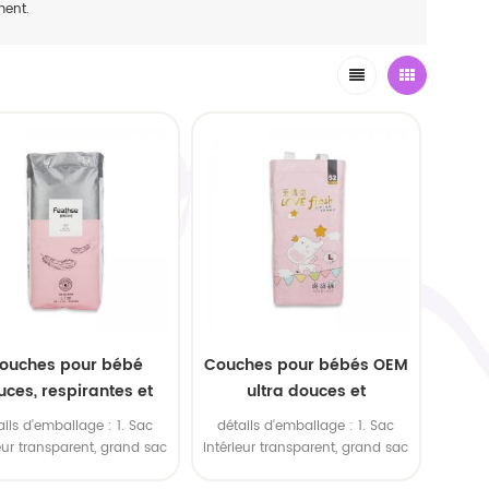
ment.
ouches pour bébé
Couches pour bébés OEM
uces, respirantes et
ultra douces et
tement absorbantes,
hautement absorbantes
ails d'emballage : 1. Sac
détails d'emballage : 1. Sac
primées sur mesure
ieur transparent, grand sac
intérieur transparent, grand sac
rieur en polyéthylène. 2.
extérieur en polyéthylène. 2.