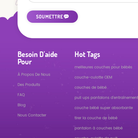
Besoin D'aide
Hot Tags
Pour
meilleures couches pour bébés
À Propos De Nous
couche-culotte OEM
Des Produits
couches de bébé
FAQ
pull ups pantalons d'entraînemen
Blog
couche bébé super absorbante
Nous Contacter
tirer la couche de bébé
pantalon à couches bébé