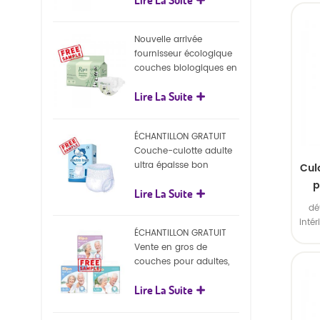
écologiques
S
colo
polyé
Nouvelle arrivée
fournisseur écologique
couches biologiques en
Emba
gros Nature couches
Lire La Suite
biodégradables pour
bébé
ÉCHANTILLON GRATUIT
Couche-culotte adulte
ultra épaisse bon
Cul
marché, couche-culotte
p
Lire La Suite
jetable pour adulte
bé
dé
inté
ÉCHANTILLON GRATUIT
ext
Vente en gros de
S
couches pour adultes,
colo
pantalons jetables pour
polyé
Lire La Suite
adultes