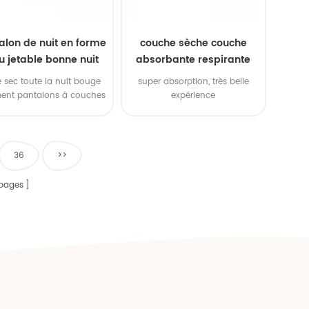
alon de nuit en forme
couche sèche couche
u jetable bonne nuit
absorbante respirante
douce pour bébé
 sec toute la nuit bouge
super absorption, très belle
ment pantalons à couches
expérience
confortables
36
>>
pages