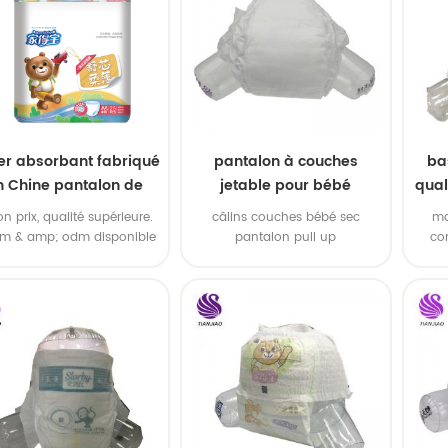
er absorbant fabriqué
pantalon à couches
ba
n Chine pantalon de
jetable pour bébé
qual
rmation jetable pour
p
on prix, qualité supérieure.
câlins couches bébé sec
ma
bébé
em & amp; odm disponible
pantalon pull up
co
3.20 ligne de machines
con