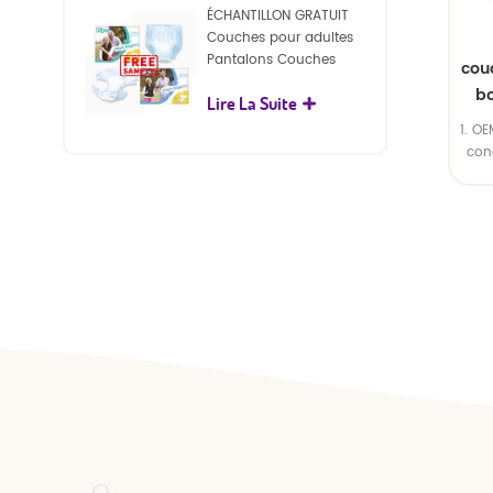
ÉCHANTILLON GRATUIT
Couches pour adultes
Pantalons Couches
cou
jetables pour adultes
b
Lire La Suite
pour adultes
1. O
con
2.