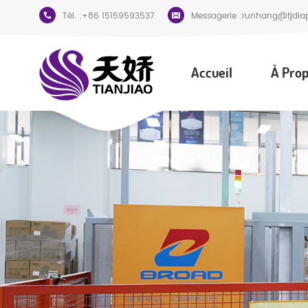
Tél. :
+86 15159593537
Messagerie :
runhang@tjdia
Accueil
À Prop