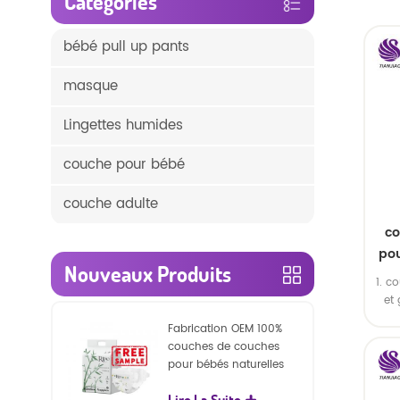
Catégories
bébé pull up pants
masque
Lingettes humides
couche pour bébé
couche adulte
co
pou
Nouveaux Produits
1. c
et
pour
Fabrication OEM 100%
cap
couches de couches
pour bébés naturelles
biodégradables
Lire La Suite