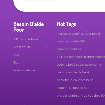
Besoin D'aide
Hot Tags
Pour
meilleures couches pour bébés
À Propos De Nous
couche-culotte OEM
Des Produits
couches de bébé
FAQ
pull ups pantalons d'entraînemen
Blog
couche bébé super absorbante
Nous Contacter
tirer la couche de bébé
pantalon à couches bébé
couche-culotte de nuit
prix des pantalons de couches b