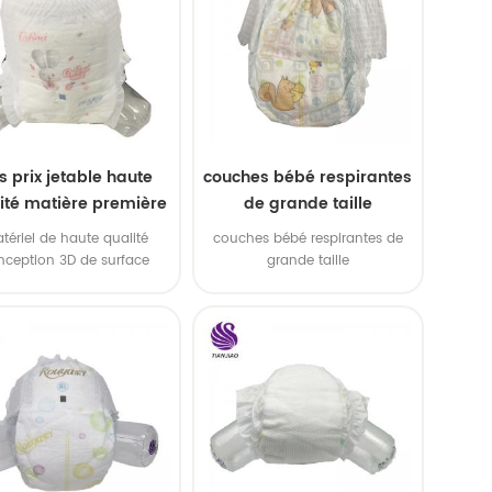
s prix jetable haute
couches bébé respirantes
ité matière première
de grande taille
our bébé pantalon
tériel de haute qualité
couches bébé respirantes de
couche
nception 3D de surface
grande taille
cave absorption d'eau
puissante