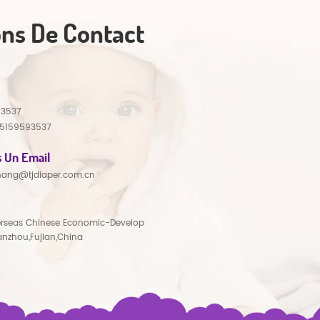
ons De Contact
93537
15159593537
 Un Email
hang@tjdiaper.com.cn
rseas Chinese Economic-Develop
anzhou,Fujian,China