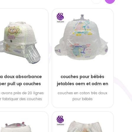
ra doux absorbance
couches pour bébés
per pull up couches
jetables oem et odm en
 échantillons gratuits
gros
 avons près de 20 lignes
couches en coton très doux
r fabriquer des couches
pour bébés
bébés et tirer des couches
pour bébés!