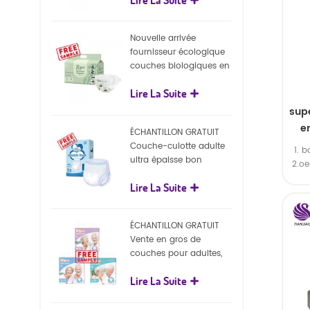
écologiques
Nouvelle arrivée
fournisseur écologique
couches biologiques en
gros Nature couches
Lire La Suite
biodégradables pour
bébé
sup
e
ÉCHANTILLON GRATUIT
fo
Couche-culotte adulte
1. b
ultra épaisse bon
2.o
marché, couche-culotte
Lire La Suite
jetable pour adulte
ÉCHANTILLON GRATUIT
Vente en gros de
couches pour adultes,
pantalons jetables pour
Lire La Suite
adultes