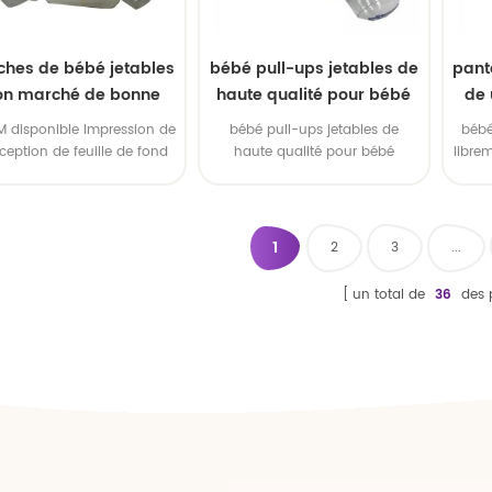
ches de bébé jetables
bébé pull-ups jetables de
pant
on marché de bonne
haute qualité pour bébé
de 
qualité de la Chine
EM disponible Impression de
bébé pull-ups jetables de
bébé
ception de feuille de fond
haute qualité pour bébé
libre
oem disponible 3. marque
OEM
1
2
3
...
un total de
36
des 