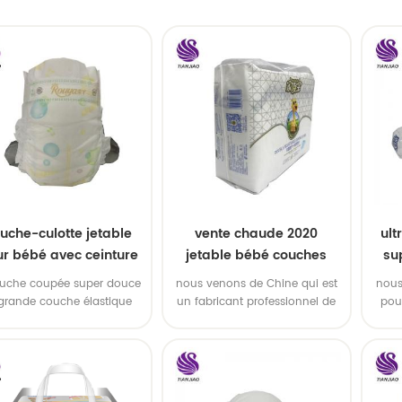
uche-culotte jetable
vente chaude 2020
ult
r bébé avec ceinture
jetable bébé couches
su
élastique
oem service
bébé
ouche coupée super douce
nous venons de Chine qui est
nous
 grande couche élastique
un fabricant professionnel de
pou
 bébé. 2, haute sève, haute
couches jetables pour bébés
pour 
acité d'absorption, OEM et
avec service OEM. & nbsp;
AMP tous disponibles