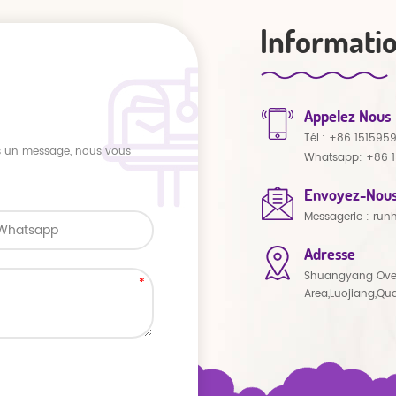
Informati
Appelez Nous
Tél.:
+86 151595
us un message, nous vous
Whatsapp:
+86 
Envoyez-Nous
Messagerie :
run
Adresse
Shuangyang Ove
Area,Luojiang,Qu