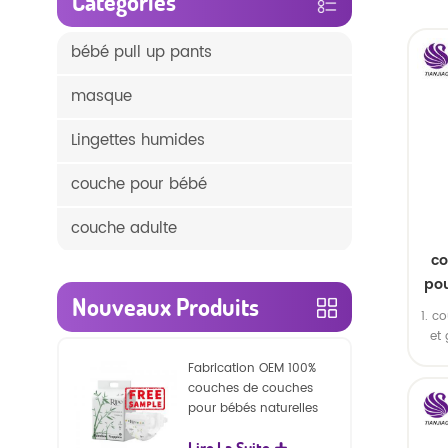
Catégories
bébé pull up pants
masque
Lingettes humides
couche pour bébé
couche adulte
co
pou
Nouveaux Produits
1. c
et
pour
Fabrication OEM 100%
cap
couches de couches
pour bébés naturelles
biodégradables
Lire La Suite