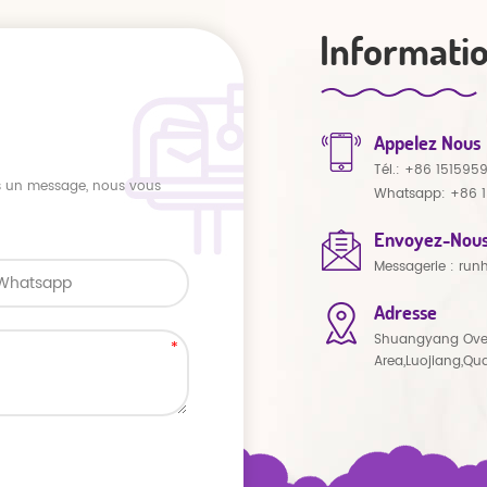
Informati
Appelez Nous
Tél.:
+86 151595
us un message, nous vous
Whatsapp:
+86 
Envoyez-Nous
Messagerie :
run
Adresse
Shuangyang Ove
Area,Luojiang,Qu