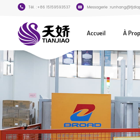
Tél. :
+86 15159593537
Messagerie :
runhang@tjdia
Accueil
À Prop