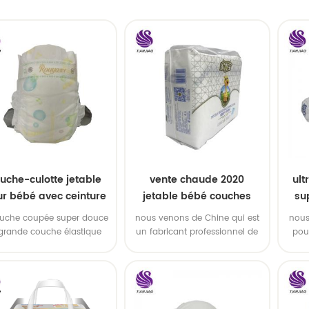
uche-culotte jetable
vente chaude 2020
ult
r bébé avec ceinture
jetable bébé couches
su
élastique
oem service
bébé
ouche coupée super douce
nous venons de Chine qui est
nous
 grande couche élastique
un fabricant professionnel de
pou
 bébé. 2, haute sève, haute
couches jetables pour bébés
pour 
acité d'absorption, OEM et
avec service OEM. & nbsp;
AMP tous disponibles