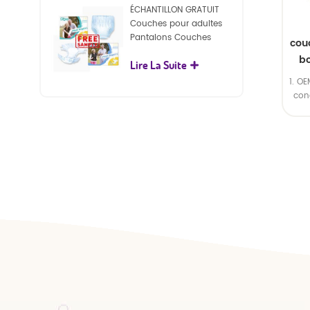
ÉCHANTILLON GRATUIT
Couches pour adultes
Pantalons Couches
cou
jetables pour adultes
b
Lire La Suite
pour adultes
1. O
con
2.