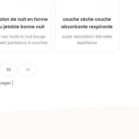
alon de nuit en forme
couche sèche couche
u jetable bonne nuit
absorbante respirante
douce pour bébé
 sec toute la nuit bouge
super absorption, très belle
ment pantalons à couches
expérience
confortables
39
>>
pages