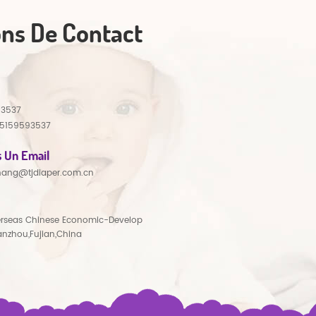
ons De Contact
93537
15159593537
 Un Email
hang@tjdiaper.com.cn
rseas Chinese Economic-Develop
anzhou,Fujian,China