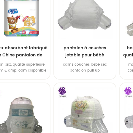
er absorbant fabriqué
pantalon à couches
ba
n Chine pantalon de
jetable pour bébé
qual
rmation jetable pour
p
on prix, qualité supérieure.
câlins couches bébé sec
ma
bébé
em & amp; odm disponible
pantalon pull up
co
3.20 ligne de machines
con