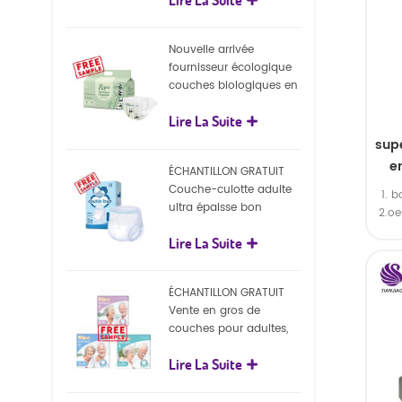
écologiques
Nouvelle arrivée
fournisseur écologique
couches biologiques en
gros Nature couches
Lire La Suite
biodégradables pour
bébé
sup
e
ÉCHANTILLON GRATUIT
fo
Couche-culotte adulte
1. b
ultra épaisse bon
2.o
marché, couche-culotte
Lire La Suite
jetable pour adulte
ÉCHANTILLON GRATUIT
Vente en gros de
couches pour adultes,
pantalons jetables pour
Lire La Suite
adultes