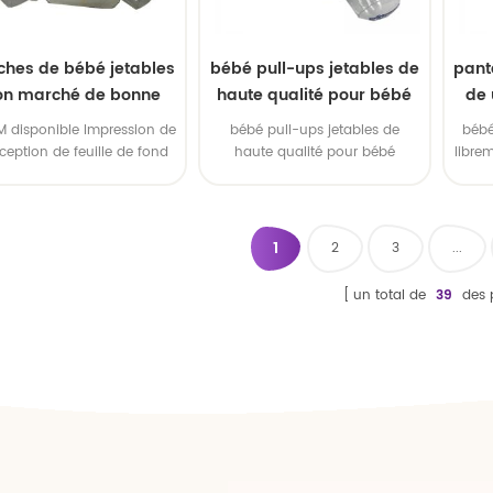
ches de bébé jetables
bébé pull-ups jetables de
pant
on marché de bonne
haute qualité pour bébé
de 
qualité de la Chine
EM disponible Impression de
bébé pull-ups jetables de
bébé
ception de feuille de fond
haute qualité pour bébé
libre
oem disponible 3. marque
OEM
1
2
3
...
un total de
39
des 