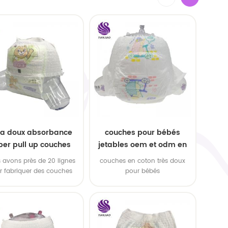
ra doux absorbance
couches pour bébés
per pull up couches
jetables oem et odm en
 échantillons gratuits
gros
 avons près de 20 lignes
couches en coton très doux
r fabriquer des couches
pour bébés
bébés et tirer des couches
pour bébés!