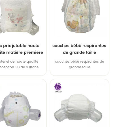
s prix jetable haute
couches bébé respirantes
ité matière première
de grande taille
our bébé pantalon
tériel de haute qualité
couches bébé respirantes de
couche
nception 3D de surface
grande taille
cave absorption d'eau
puissante