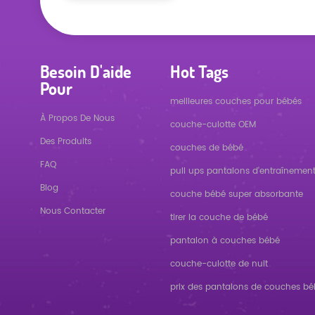
Besoin D'aide
Hot Tags
Pour
meilleures couches pour bébés
À Propos De Nous
couche-culotte OEM
Des Produits
couches de bébé
FAQ
pull ups pantalons d'entraînemen
Blog
couche bébé super absorbante
Nous Contacter
tirer la couche de bébé
pantalon à couches bébé
couche-culotte de nuit
prix des pantalons de couches b