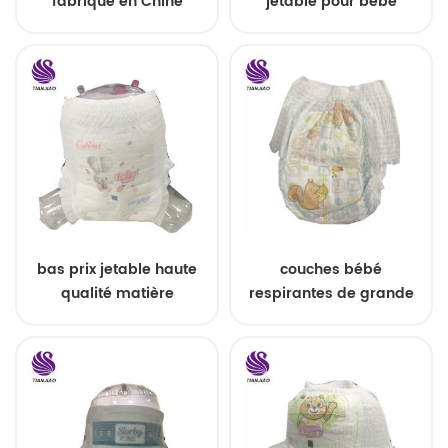
fabriqué en Chine
jetable pour bébé
pantalon de formation
jetable pour bébé
bas prix jetable haute
couches bébé
qualité matière
respirantes de grande
première pour bébé
taille
pantalon couche