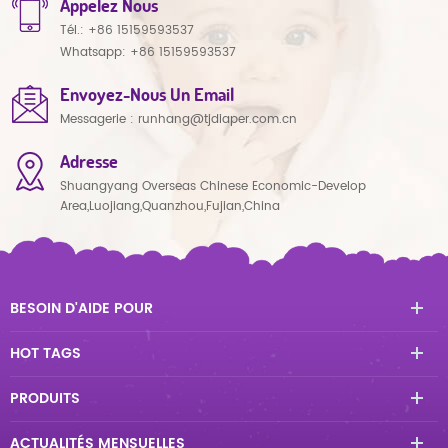
Appelez Nous
Tél.:
+86 15159593537
Whatsapp:
+86 15159593537
Envoyez-Nous Un Email
Messagerie :
runhang@tjdiaper.com.cn
Adresse
Shuangyang Overseas Chinese Economic-Develop
Area,Luojiang,Quanzhou,Fujian,China
BESOIN D'AIDE POUR
HOT TAGS
PRODUITS
ACTUALITÉS MENSUELLES