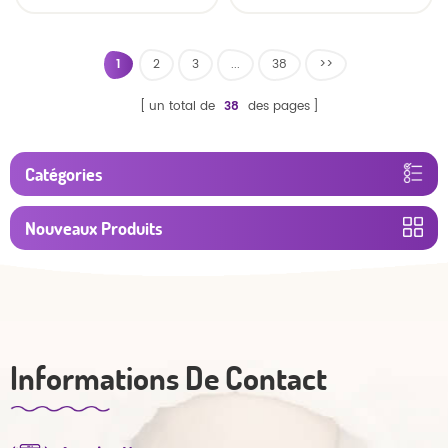
bonne nuit
douce pour bébé
1
2
3
...
38
>>
un total de
38
des pages
Catégories
Nouveaux Produits
Informations De Contact